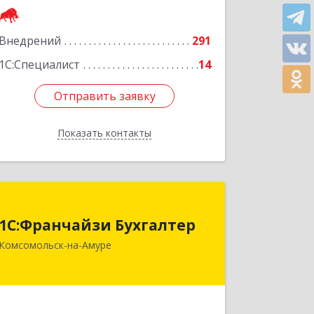
Внедрений
291
1С:Специалист
14
Отправить заявку
Отправить заявку
Показать контакты
Назад
1С:Франчайзи Бухгалтер
1С:Франчайзи Бухгалтер
681000, Хабаровский край,
Комсомольск-на-Амуре
Комсомольск-на-Амуре г,
Красногвардейская ул, дом № 14,
оф.202