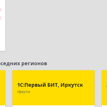
е
3
2
седних регионов
"
1С:Первый БИТ, Иркутск
1С:Первый БИТ, Иркутск
,
664007, Иркутская обл, Иркутск г,
Иркутск
1
Декабрьских Событий ул, дом № 125,
оф.500
е