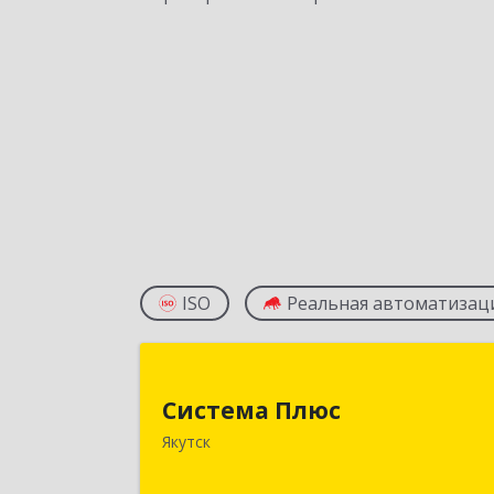
ISO
Реальная автоматизац
Система Плю
Система Плюс
677000, Саха /Якутия/ Респ, Якутск г
Якутск
Пояркова ул, дом № 18, оф.21