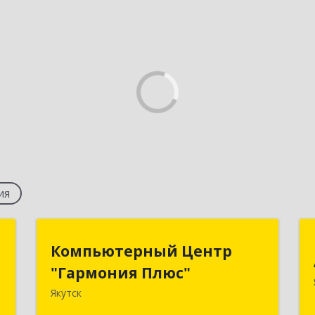
ия
с
Компьютерный Центр
Компьютерный Центр
"Гармония Плюс"
"Гармония Плюс"
,
1
Якутск
677000, Саха /Якутия/ Респ, г.о.город
Якутск, Якутск г, Дзержинского ул,