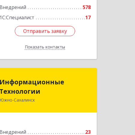
Подробнее
Внедрений
578
1С:Специалист
17
Отправить заявку
Отправить заявку
Показать контакты
Назад
Информационные
Информационные
Технологии
Технологии
Южно-Сахалинск
693006, Сахалинская обл, Южно-
Сахалинск г, Ленина ул, дом № 321/1,
этаж 6
Подробнее
Внедрений
23