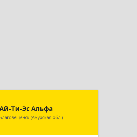
Ай-Ти-Эс Альфа
Ай-Ти-Эс Альфа
675000, Амурская обл, Благовещенск
Благовещенск (Амурская обл.)
г, Зейская ул, дом № 134, оф.515
Подробнее