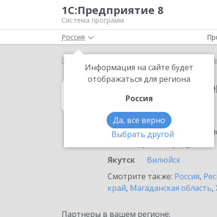
1С:Предприятие 8
Система программ
Россия
Пр
Главная
1С:Государственные и муниципальные за
Информация на сайте будет
отображаться для региона
1С:Государств
Россия
в Якутске
Да, все верно
Ознакомьтесь с информацио
Выбрать другой
или внедрение продукта.
Якутск
Вилюйск
Смотрите также:
Россия
,
Рес
край
,
Магаданская область
,
Партнеры в вашем регионе: