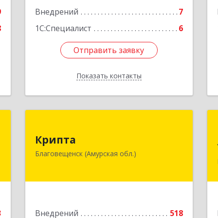
9
Внедрений
7
8
1С:Специалист
6
Отправить заявку
Отправить заявку
Показать контакты
Назад
р
Крипта
Крипта
к
675000, Амурская обл, Благовещенск
Благовещенск (Амурская обл.)
,
г, Амурская ул, дом № 236, оф.7-8
9
Подробнее
е
3
Внедрений
518