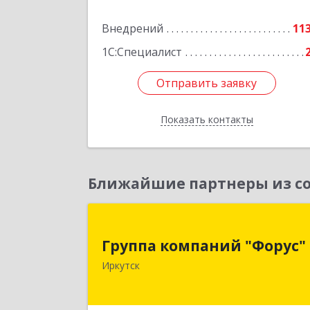
Подробне
Внедрений
11
1С:Специалист
Отправить заявку
Отправить заявку
Показать контакты
Назад
Ближайшие партнеры из со
Группа компаний "Форус
Группа компаний "Форус"
664007, Иркутская обл, Иркутск г
Иркутск
Ямская ул, дом № 1, корпус 1, оф.
Подробне