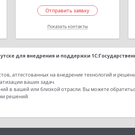
Отправить заявку
Отправить заявку
Показать контакты
Назад
утске для внедрения и поддержки 1С:Государствен
стов, аттестованных на внедрение технологий и решен
атизации ваших задач.
ий в вашей или близкой отрасли. Вы можете обратитьс
ми решений.