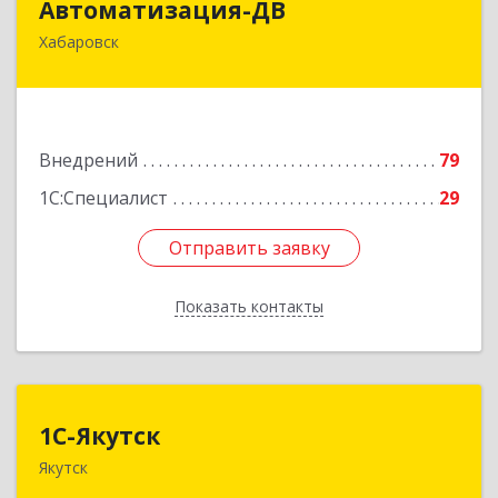
Автоматизация-ДВ
Хабаровск
680013, Хабаровский край, Хабаровск г,
Шабадина ул, дом № 19а, оф.200
Подробнее
Внедрений
79
1С:Специалист
29
Отправить заявку
Отправить заявку
Показать контакты
Назад
1С-Якутск
1С-Якутск
Якутск
677005, Республика Саха (Якутия), Якутск г,