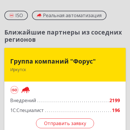
ISO
Реальная автоматизация
Ближайшие партнеры из соседних
регионов
Группа компаний "Форус"
Группа компаний "Форус"
Иркутск
664007, Иркутская обл, Иркутск г, Ямская ул,
дом № 1, корпус 1, оф.1
Подробнее
Внедрений
2199
1С:Специалист
196
Отправить заявку
Отправить заявку