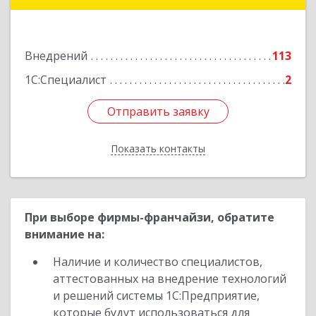
Лермонтова ул, дом № 38, оф.А-1. (4-й этаж)
Подробнее
Внедрений
113
1С:Специалист
2
Отправить заявку
Отправить заявку
Показать контакты
Назад
При выборе фирмы-франчайзи, обратите
внимание на:
Наличие и количество специалистов,
аттестованных на внедрение технологий
и решений системы 1С:Предприятие,
которые будут использоваться для