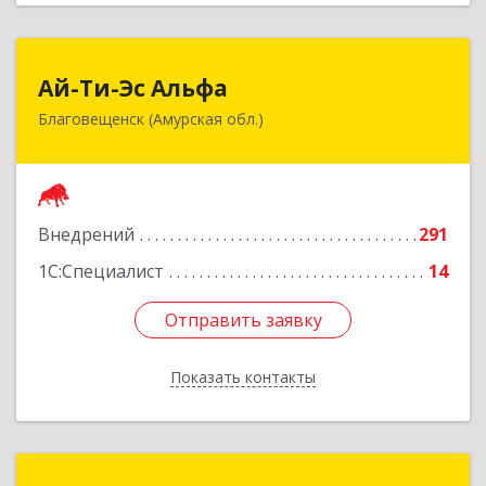
Ай-Ти-Эс Альфа
Ай-Ти-Эс Альфа
Благовещенск (Амурская обл.)
675000, Амурская обл, Благовещенск г, Зейская
ул, дом № 134, оф.515
Подробнее
Внедрений
291
1С:Специалист
14
Отправить заявку
Отправить заявку
Показать контакты
Назад