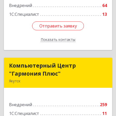
Внедрений
64
1С:Специалист
13
Отправить заявку
Отправить заявку
Показать контакты
Назад
Компьютерный Центр
Компьютерный Центр
"Гармония Плюс"
"Гармония Плюс"
Якутск
677000, Саха /Якутия/ Респ, г.о.город Якутск,
Якутск г, Дзержинского ул, дом № 27, корпус 1,
пом.16H
Внедрений
259
Подробнее
1С:Специалист
11