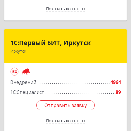
Показать контакты
Назад
1С:Первый БИТ, Иркутск
1С:Первый БИТ, Иркутск
Иркутск
664007, Иркутская обл, Иркутск г, Декабрьских
Событий ул, дом № 125, оф.500
Подробнее
Внедрений
4964
1С:Специалист
89
Отправить заявку
Отправить заявку
Показать контакты
Назад