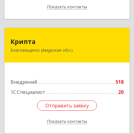
Показать контакты
Назад
Крипта
Крипта
Благовещенск (Амурская обл.)
675000, Амурская обл, Благовещенск г,
Амурская ул, дом № 236, оф.7-8
Подробнее
Внедрений
518
1С:Специалист
20
Отправить заявку
Отправить заявку
Показать контакты
Назад