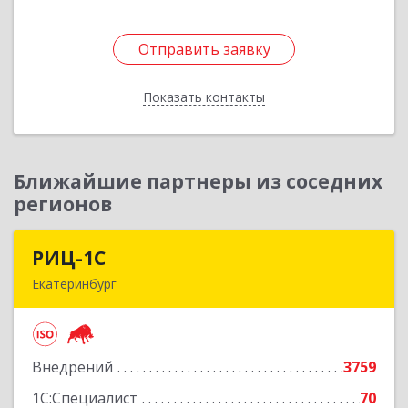
Отправить заявку
Отправить заявку
Показать контакты
Назад
Ближайшие партнеры из соседних
регионов
РИЦ-1С
РИЦ-1С
Екатеринбург
620102, Свердловская обл, Екатеринбург г,
Фурманова ул, дом № 124
Внедрений
3759
Подробнее
1С:Специалист
70