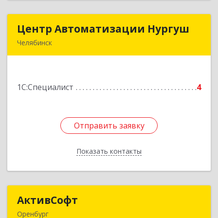
Центр Автоматизации Нургуш
Центр Автоматизации Нургуш
Челябинск
454008, Челябинская обл, Челябинск г,
Каслинская ул, дом № 36-2
1С:Специалист
4
Подробнее
Отправить заявку
Отправить заявку
Показать контакты
Назад
АктивСофт
АктивСофт
Оренбург