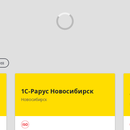
ия
т
1С-Рарус Новосибирск
1С-Рарус Новосибирск
,
630015, Новосибирская обл,
Новосибирск
1
Новосибирск г, Планетная ул, дом №
30,производственный корпус 2Б,
пом.5а
е