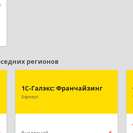
3
седних регионов
ы
1С-Галэкс: Франчайзинг
1С-Галэкс: Франчайзинг
,
656015, Алтайский край, Барнаул г,
Барнаул
3
Деповская ул, дом № 7, каб.А-105
е
Подробнее