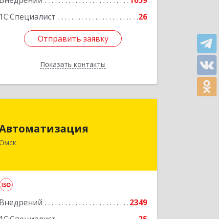
Внедрений
этаж 3, пом.2, оф.301
1659
1С:Специалист
26
Подробнее
Отправить заявку
Отправить заявку
Показать контакты
Назад
Автоматизация
Автоматизация
644024, Омская обл, Омск г, Маршала
Омск
Жукова угол 10 лет Октября, дом №
25/31, оф.35
Подробнее
Внедрений
2349