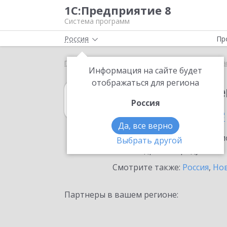
1С:Предприятие 8
Система программ
Россия
Пр
Главная
1С:Государственные и муниципальные за
Информация на сайте будет
отображаться для региона
1С:Государств
Россия
в Новосибирске
Да, все верно
Ознакомьтесь с информацио
Выбрать другой
или внедрение продукта.
Смотрите также:
Россия
,
Нов
Партнеры в вашем регионе: