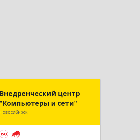
Внедренческий центр
Внедренческий центр
"Компьютеры и сети"
"Компьютеры и сети"
Новосибирск
630075, Новосибирская обл,
Новосибирск г, Залесского, дом № 5/1,
оф.711