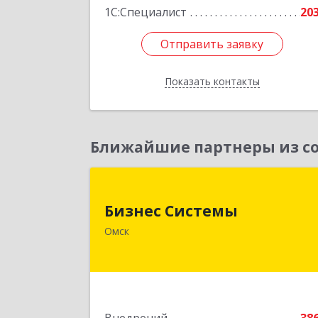
1С:Специалист
20
Отправить заявку
Отправить заявку
Показать контакты
Назад
Ближайшие партнеры из со
Бизнес Систем
Бизнес Системы
644024, Омская обл, Омск г
Омск
Т.К.Щербанева ул, дом № 35, оф.70
Подробне