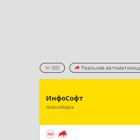
ISO
Реальная автоматизац
ИнфоСоф
ИнфоСофт
630091, Новосибирская обл
Новосибирск
Новосибирск г, Крылова ул, дом № 3
Подробне