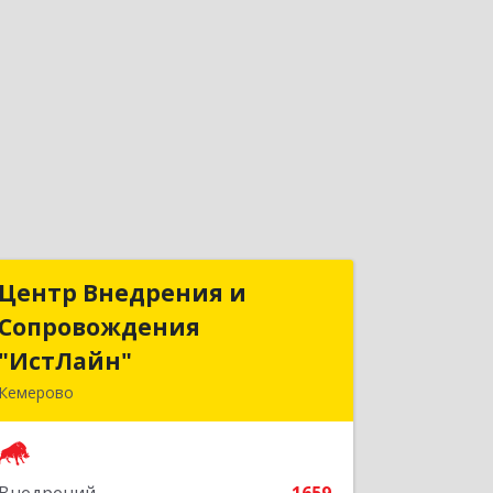
Центр Внедрения и
Центр Внедрения и
Сопровождения
Сопровождения
"ИстЛайн"
"ИстЛайн"
Кемерово
650000, Кемеровская область -
Кузбасс обл, г.о. Кемеровский,
Кемерово г, Мичурина ул, дом № 13А,