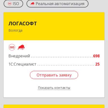
ISO
Реальная автоматизация
ЛОГАСОФТ
ЛОГАСОФТ
Вологда
160002, Вологодская обл, Вологда г, Гагарина
ул, дом № 26, пом.2, оф.103
Подробнее
Внедрений
698
1С:Специалист
25
Отправить заявку
Отправить заявку
Показать контакты
Назад