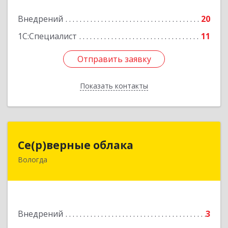
Внедрений
20
Подробнее
1С:Специалист
11
Отправить заявку
Отправить заявку
Показать контакты
Назад
Се(р)верные облака
Се(р)верные облака
Вологда
160000, Вологодская обл, Вологда г,
Зосимовская ул, дом № 2
Подробнее
Внедрений
3