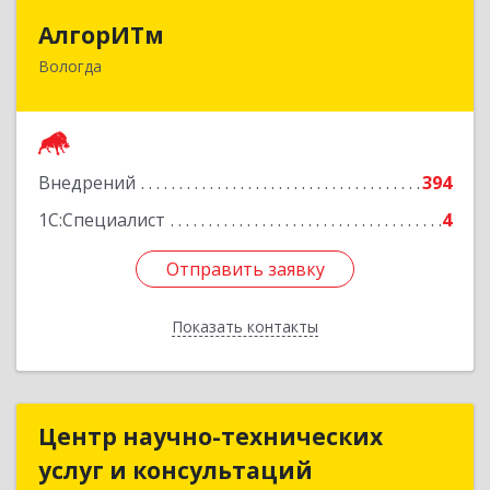
АлгорИТм
АлгорИТм
Вологда
160034, Вологодская обл, Вологда г,
Костромская ул, дом № 7
Подробнее
Внедрений
394
1С:Специалист
4
Отправить заявку
Отправить заявку
Показать контакты
Назад
Центр научно-технических
Центр научно-технических
услуг и консультаций
услуг и консультаций