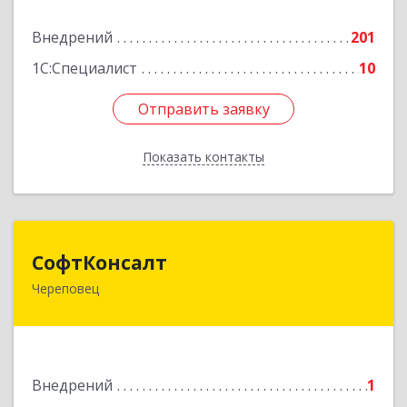
Подробнее
Внедрений
201
1С:Специалист
10
Отправить заявку
Отправить заявку
Показать контакты
Назад
СофтКонсалт
СофтКонсалт
Череповец
162614, Вологодская обл, Череповец г,
М.Горького ул, дом № 32, оф.611/2
Подробнее
Внедрений
1