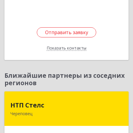
Подробнее
Отправить заявку
Отправить заявку
Показать контакты
Назад
Ближайшие партнеры из соседних
регионов
НТП Стелс
НТП Стелс
Череповец
162512, Вологодская обл, Кадуйский р-н, Кадуй
рп, Энтузиастов ул, дом № 14, оф.16