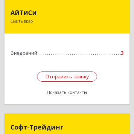
АйТиСи
АйТиСи
Сыктывкар
167000, Коми Респ, Сыктывкар г, Ленина ул,
дом № 4, кв.70
Подробнее
Внедрений
3
Отправить заявку
Отправить заявку
Показать контакты
Назад
Софт-Трейдинг
Софт-Трейдинг