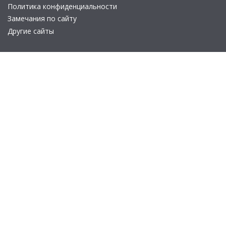
Политика конфиденциальности
Замечания по сайту
Другие сайты
Телефон:
+7 (495) 737-92-57
Email:
site_v8@1c.ru
Отдел продаж:
г. Москва
,
улица Селезнёвская, дом 21
© 2026 АО «Группа 1С» (правопреемник «1С»). Все права на сайт
защищены
© 2011- 2026 ООО «1С-Софт» (
о компании
).
Исключительное право на технологическую платформу
«1С:Предприятие 8» и типовые конфигурации программных
продуктов системы «1С:Предприятие 8», представленные на
этом сайте, принадлежит ООО «1С-Софт» - 100% дочерней
компании АО «Группа 1С»