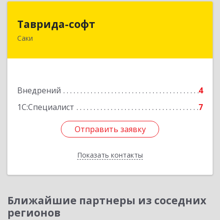
Таврида-софт
Таврида-софт
Саки
296574, Крым Респ, м.р-н Сакский с.п.
Новофедоровское, Новофедоровка пгт, 30
Авиаполка ул, дом № 10
Подробнее
Внедрений
4
1С:Специалист
7
Отправить заявку
Отправить заявку
Показать контакты
Назад
Ближайшие партнеры из соседних
регионов