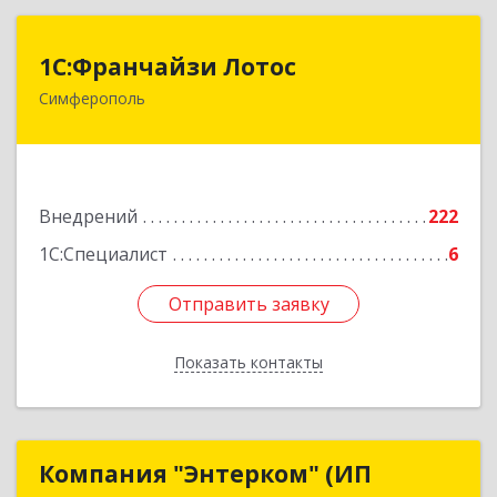
1С:Франчайзи Лотос
1С:Франчайзи Лотос
Симферополь
295029, Крым Респ, Симферополь г, им
В.С.Бархатовой ул, дом № 80
Подробнее
Внедрений
222
1С:Специалист
6
Отправить заявку
Отправить заявку
Показать контакты
Назад
Компания "Энтерком" (ИП
Компания "Энтерком" (ИП