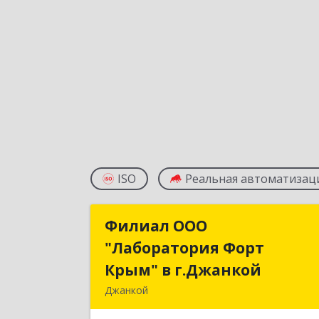
ISO
Реальная автоматизац
Филиал ООО
Филиал ОО
"Лаборатория Форт
"Лаборатория Фор
Крым" в г.Джанкой
Крым" в г.Джанко
Джанкой
296100, Крым Респ, Джанкой г, Роз