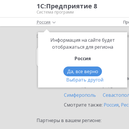
1С:Предприятие 8
Система программ
Россия
Пр
Главная
1С:Гаражи
Выбор партнёра
Джанк
Информация на сайте будет
отображаться для региона
1С:Гаражи
Россия
в Джанкое
Да, все верно
Ознакомьтесь с информацио
Выбрать другой
или внедрение продукта.
Симферополь
Севастопо
Смотрите также:
Россия
,
Рес
Партнеры в вашем регионе: