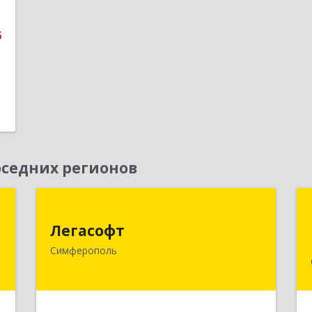
1
6
е
седних регионов
м
Легасофт
Легасофт
,
295017, Крым Респ, г.о. город
Симферополь
2
Симферополь, Симферополь г,
Победы пр-кт, Здание № 61А, оф.36
е
Подробнее