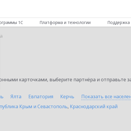
ограммы 1С
Платформа и технологии
Поддержка 
ой
нными карточками, выберите партнёра и отправьте за
ль
Ялта
Евпатория
Керчь
Показать все насел
публика Крым и Севастополь
,
Краснодарский край