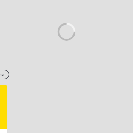
ия
О
т
й
ы