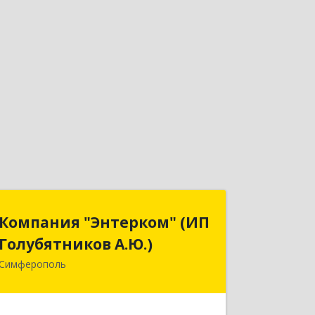
Компания "Энтерком" (ИП
Компания "Энтерком" (ИП
Голубятников А.Ю.)
Голубятников А.Ю.)
Симферополь
295050, Крым Респ, Симферополь г,
Никанорова ул, дом № 4Ж, кв.12