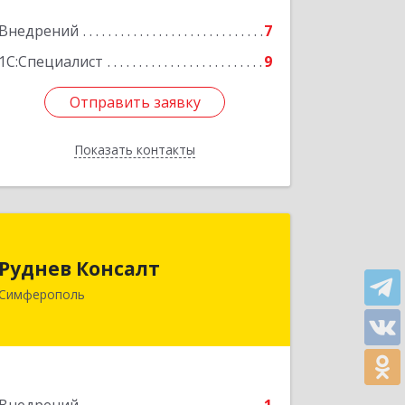
Подробнее
Внедрений
7
1С:Специалист
9
Отправить заявку
Отправить заявку
Показать контакты
Назад
Руднев Консалт
Руднев Консалт
295017, Крым Респ, Симферополь г,
Симферополь
Воровского ул, дом № 1
Подробнее