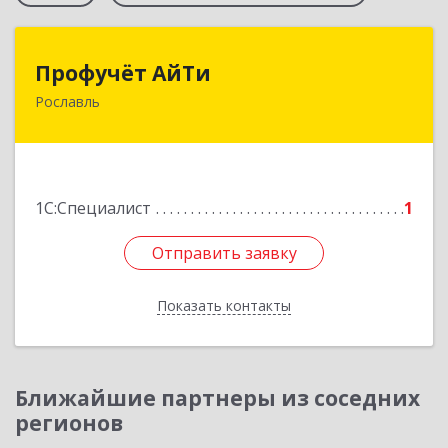
Профучёт АйТи
Профучёт АйТи
Рославль
216500, Смоленская обл, Рославльский р-н,
Рославль г, Урицкого ул, дом № 13, кв.4
Подробнее
1С:Специалист
1
Отправить заявку
Отправить заявку
Показать контакты
Назад
Ближайшие партнеры из соседних
регионов