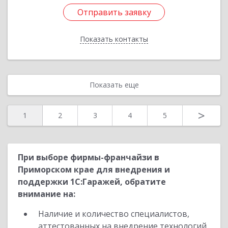
Отправить заявку
Отправить заявку
Показать контакты
Назад
Показать еще
>
1
2
3
4
5
При выборе фирмы-франчайзи в
Приморском крае для внедрения и
поддержки 1С:Гаражей, обратите
внимание на:
Наличие и количество специалистов,
аттестованных на внедрение технологий