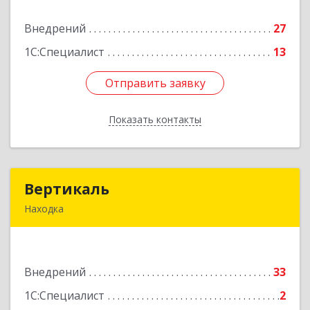
Внедрений
27
Подробнее
1С:Специалист
13
Отправить заявку
Отправить заявку
Показать контакты
Назад
Вертикаль
Вертикаль
Находка
692928, Приморский край, Находка г,
Постышева ул, дом № 27
Внедрений
33
Подробнее
1С:Специалист
2