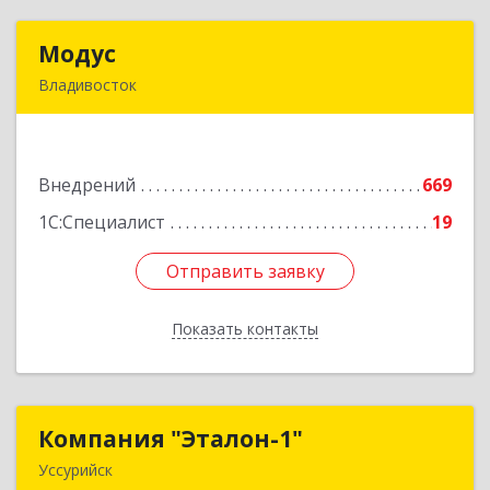
Модус
Модус
Владивосток
690034, Приморский край, Владивосток г,
Фадеева ул, дом № 10, каб.308
Внедрений
669
Подробнее
1С:Специалист
19
Отправить заявку
Отправить заявку
Показать контакты
Назад
Компания "Эталон-1"
Компания "Эталон-1"
Уссурийск