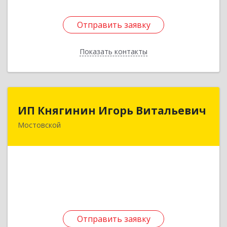
Отправить заявку
Отправить заявку
Показать контакты
Назад
ИП Княгинин Игорь Витальевич
ИП Княгинин Игорь Витальевич
Мостовской
352570, Краснодарский край, Мостовский р-н,
Мостовской пгт, Гоголя ул, дом № 113, кв.3
Подробнее
Отправить заявку
Отправить заявку