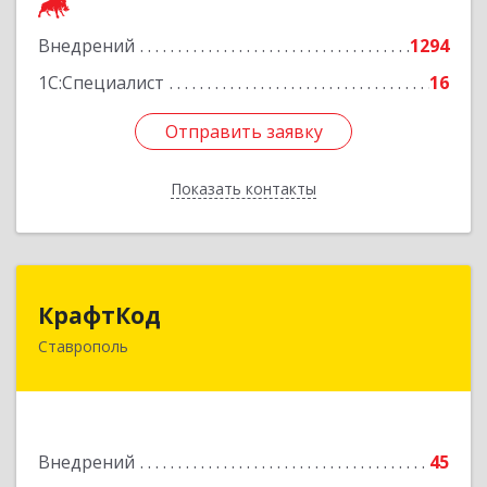
Подробнее
Внедрений
1294
1С:Специалист
16
Отправить заявку
Отправить заявку
Показать контакты
Назад
КрафтКод
КрафтКод
Ставрополь
355037, Ставропольский край, Ставрополь г,
Доваторцев ул, дом № 44Ж, оф.62
Подробнее
Внедрений
45