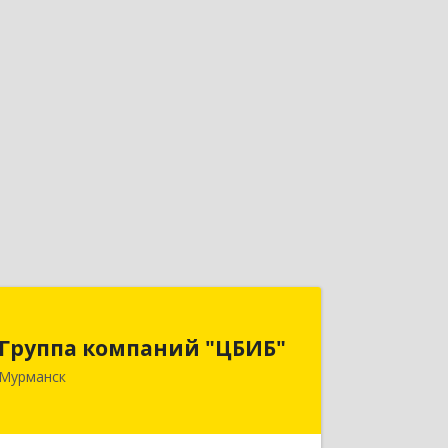
Группа компаний "ЦБИБ"
Группа компаний "ЦБИБ"
183010, Мурманская обл, Мурманск г,
Мурманск
Кирова пр-кт, дом № 17
Подробнее