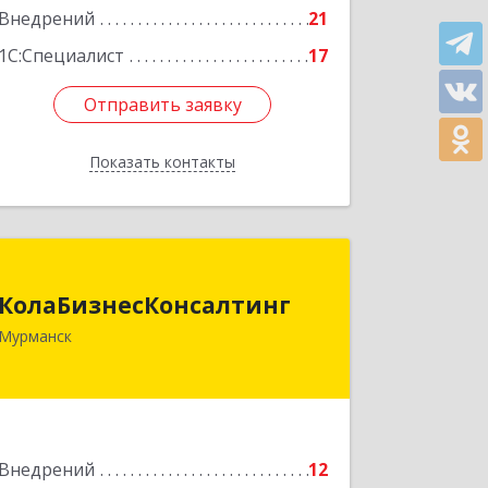
Внедрений
21
1С:Специалист
17
Отправить заявку
Отправить заявку
Показать контакты
Назад
КолаБизнесКонсалтинг
КолаБизнесКонсалтинг
183074, Мурманская обл, Мурманск г,
Мурманск
Полярный Круг ул, дом № 3
Подробнее
Внедрений
12