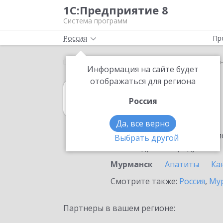
1С:Предприятие 8
Система программ
Россия
Пр
Главная
1С:Гаражи
Выбор партнёра
Мурман
Информация на сайте будет
отображаться для региона
1С:Гаражи
Россия
в Мурманске
Да, все верно
Ознакомьтесь с информацио
Выбрать другой
или внедрение продукта.
Мурманск
Апатиты
Ка
Смотрите также:
Россия
,
Мур
Партнеры в вашем регионе: