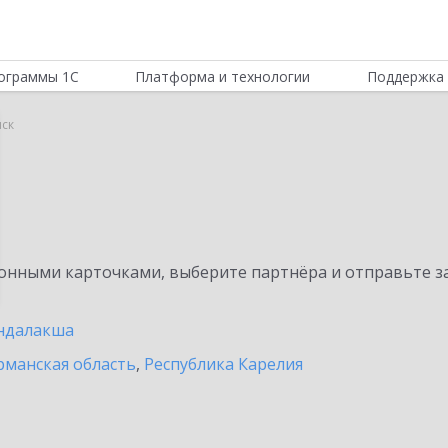
ограммы 1С
Платформа и технологии
Поддержка 
ск
нными карточками, выберите партнёра и отправьте за
ндалакша
манская область
,
Республика Карелия