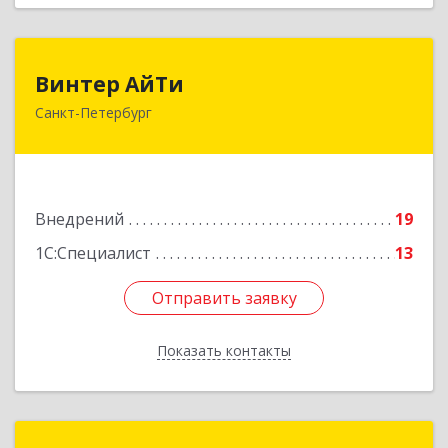
Винтер АйТи
Винтер АйТи
Санкт-Петербург
196142, Санкт-Петербург г, Пулковская ул, дом
№ 10, корпус 2, литера А, кв.590
Подробнее
Внедрений
19
1С:Специалист
13
Отправить заявку
Отправить заявку
Показать контакты
Назад