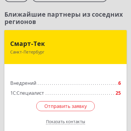
Ближайшие партнеры из соседних
регионов
Смарт-Тек
Смарт-Тек
Санкт-Петербург
197374, Санкт-Петербург г, Савушкина ул, дом
№ 126, литера Б, оф.3.5
Подробнее
Внедрений
6
1С:Специалист
25
Отправить заявку
Отправить заявку
Показать контакты
Назад