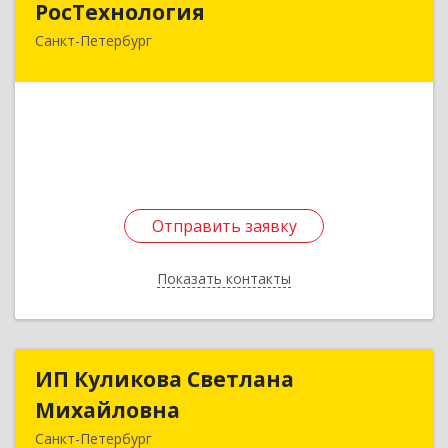
РосТехнология
Санкт-Петербург
198328, Санкт-Петербург г, Маршала Захарова
ул, дом № 21, строение Ж
Подробнее
Отправить заявку
Отправить заявку
Показать контакты
Назад
ИП Куликова Светлана
ИП Куликова Светлана
Михайловна
Михайловна
Санкт-Петербург