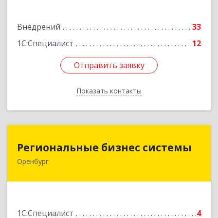
Подробнее
Внедрений
33
1С:Специалист
12
Отправить заявку
Отправить заявку
Показать контакты
Назад
Региональные бизнес системы
Региональные бизнес системы
Оренбург
460040, Оренбургская обл, Оренбург г,
Лесозащитная ул, дом № 14, кв.30
Подробнее
1С:Специалист
4