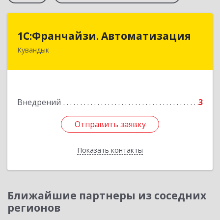
1С:Франчайзи. Автоматизация
1С:Франчайзи. Автоматизация
Кувандык
462220, Оренбургская обл, Кувандыкский р-н,
Кувандык г, Советская ул, дом № 10
Подробнее
Внедрений
3
Отправить заявку
Отправить заявку
Показать контакты
Назад
Ближайшие партнеры из соседних
регионов