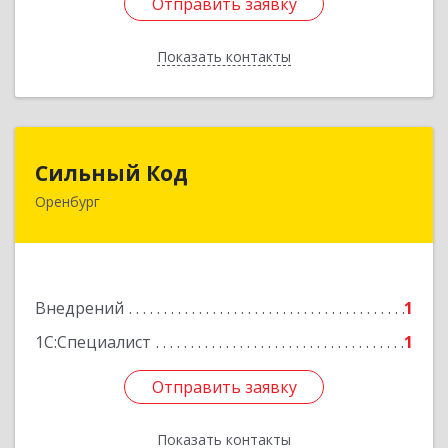
Отправить заявку
Отправить заявку
Показать контакты
Назад
Сильный Код
Сильный Код
Оренбург
460048, Оренбургская обл, Оренбург г,
Фронтовиков ул, дом № 22
Подробнее
Внедрений
1
1С:Специалист
1
Отправить заявку
Отправить заявку
Показать контакты
Назад