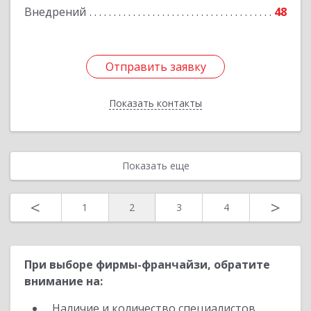
Внедрений
48
Подробнее
Отправить заявку
Отправить заявку
Показать контакты
Назад
Показать еще
<
>
1
2
3
4
При выборе фирмы-франчайзи, обратите
внимание на:
Наличие и количество специалистов,