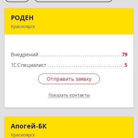
РОДЕН
РОДЕН
Красноярск
660064, Красноярский край, Красноярск г, им
Академика Вавилова ул, дом № 1, оф.2-23
Внедрений
79
Подробнее
1С:Специалист
5
Отправить заявку
Отправить заявку
Показать контакты
Назад
Апогей-БК
Апогей-БК
Красноярск