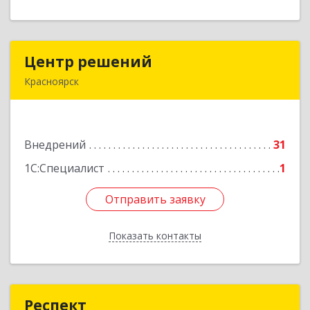
Центр решений
Центр решений
Красноярск
660062, Красноярский край, Красноярск г,
Высотная ул, дом № 4, оф.404
Внедрений
31
Подробнее
1С:Специалист
1
Отправить заявку
Отправить заявку
Показать контакты
Назад
Респект
Респект