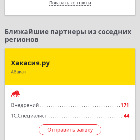
Показать контакты
Назад
Ближайшие партнеры из соседних
регионов
Хакасия.ру
Хакасия.ру
Абакан
655017, Хакасия Респ, Абакан г, Вяткина ул, дом
№ 9, кв.2
Подробнее
Внедрений
171
1С:Специалист
44
Отправить заявку
Отправить заявку