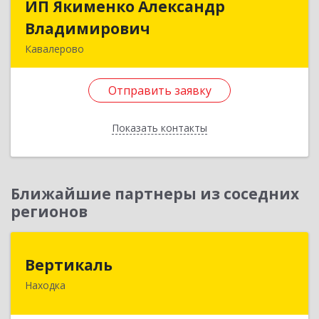
ИП Якименко Александр
ИП Якименко Александр
Владимирович
Владимирович
Кавалерово
692400, Приморский край, Кавалеровский р-н,
Горнореченский пгт, Октябрьская ул, дом № 5
Отправить заявку
Подробнее
Показать контакты
Отправить заявку
Назад
Ближайшие партнеры из соседних
регионов
Вертикаль
Вертикаль
Находка
692928, Приморский край, Находка г,
Постышева ул, дом № 27