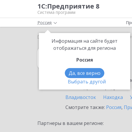
1С:Предприятие 8
Система программ
Россия
Пр
Главная
1С:Гаражи
Выбор партнёра
Дальне
Информация на сайте будет
отображаться для региона
1С:Гаражи
Россия
в Дальнегорске
Да, все верно
Ознакомьтесь с информацио
Выбрать другой
или внедрение продукта.
Владивосток
Находка
Смотрите также:
Россия
,
Пр
Партнеры в вашем регионе: