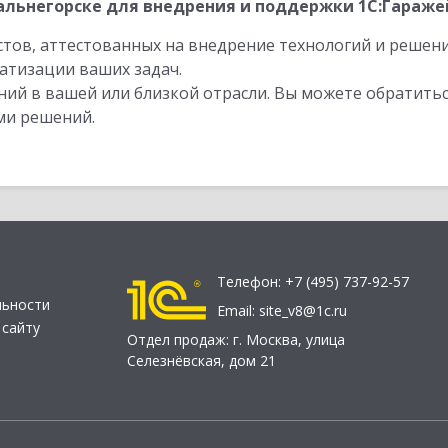
льнегорске для внедрения и поддержки 1С:Гаражей
стов, аттестованных на внедрение технологий и решен
атизации ваших задач.
ий в вашей или близкой отрасли. Вы можете обратитьс
ми решений.
Телефон:
+7 (495) 737-92-57
льности
Email:
site_v8@1c.ru
 сайту
Отдел продаж:
г. Москва
,
улица
Селезнёвская, дом 21