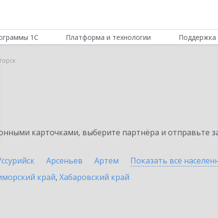
ограммы 1С
Платформа и технологии
Поддержка 
горск
нными карточками, выберите партнёра и отправьте за
Уссурийск
Арсеньев
Артем
Показать все населе
иморский край
,
Хабаровский край