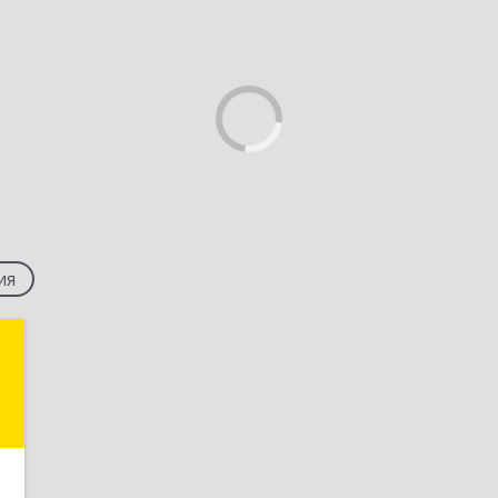
ия
р
ч
,
№
1