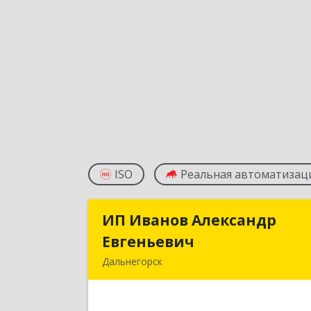
ISO
Реальная автоматизац
ИП Иванов Александр
ИП Иванов Александ
Евгеньевич
Евгеньеви
Дальнегорск
692446, Приморский край
Дальнегорск г, Инженерная ул, дом 
28, кв.