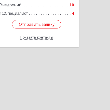
Внедрений
10
Подробнее
1С:Специалист
4
Отправить заявку
Отправить заявку
Показать контакты
Назад