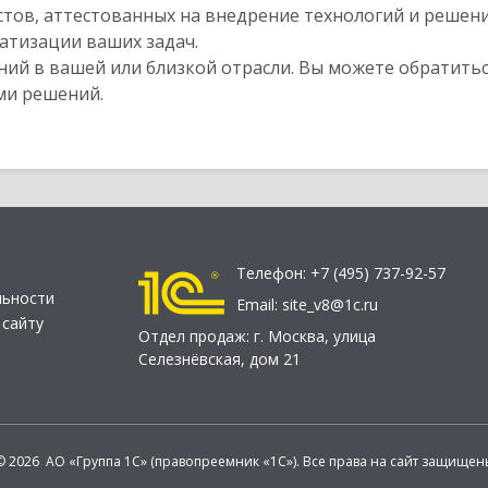
стов, аттестованных на внедрение технологий и решен
атизации ваших задач.
ий в вашей или близкой отрасли. Вы можете обратитьс
ми решений.
Телефон:
+7 (495) 737-92-57
льности
Email:
site_v8@1c.ru
 сайту
Отдел продаж:
г. Москва
,
улица
Селезнёвская, дом 21
© 2026 АО «Группа 1С» (правопреемник «1С»). Все права на сайт защищен