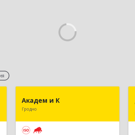
ия
й
Академ и К
Академ и К
"
Гродно
БЕЛАРУСЬ , 230025, г. Гродно, ул.
Мостовая, 39
2
Подробнее
е