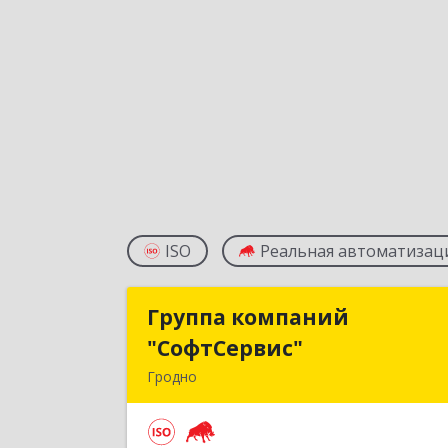
ISO
Реальная автоматизац
Группа компаний
Группа компани
"СофтСервис"
"СофтСервис
Гродно
230025 г. Гродно, ул. Ленина 5/
Подробне