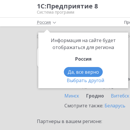
1С:Предприятие 8
Система программ
Россия
Пр
Главная
1С:Гаражи
Выбор партнёра
Гродно
Информация на сайте будет
отображаться для региона
1С:Гаражи
Россия
в Гродно
Да, все верно
Ознакомьтесь с информацио
Выбрать другой
или внедрение продукта.
Минск
Гродно
Витебск
Смотрите также:
Беларусь
Партнеры в вашем регионе: