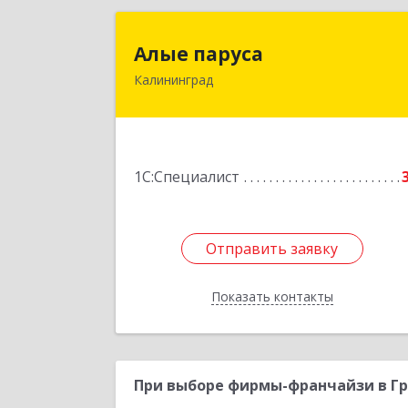
Алые парус
Алые паруса
Калининград
236011, Калининградская обл
Калининград г, Ангарская ул, дом 
82, кв.2
Подробне
1С:Специалист
Отправить заявку
Отправить заявку
Показать контакты
Назад
При выборе фирмы-франчайзи в Гр