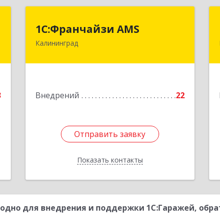
а
1С:Франчайзи AMS
1С:Франчайзи AMS
Калининград
,
238325, Калининградская обл,
№
Гурьевский р-н, Луговое п,
5
Центральная ул, дом № 17
е
Подробнее
3
Внедрений
22
Отправить заявку
Отправить заявку
Показать контакты
Назад
одно для внедрения и поддержки 1С:Гаражей, обра