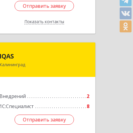
Отправить заявку
Отправить заявку
Показать контакты
Назад
IQAS
IQAS
Калининград
236006, Калининградская обл,
Калининград г, Ю.Гагарина ул, дом №
16Г, кв.82
Подробнее
Внедрений
2
1С:Специалист
8
Отправить заявку
Отправить заявку