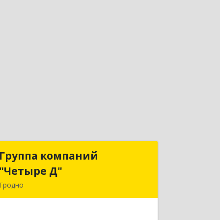
Группа компаний
Группа компаний
"Четыре Д"
"Четыре Д"
Гродно
230023, РБ, г. Гродно, ул. Тимирязева,
д. 37, к. 303