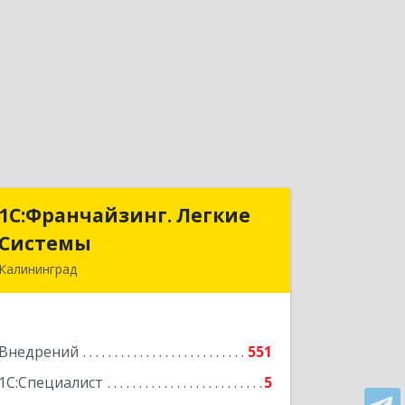
1С:Франчайзинг. Легкие
1С:Франчайзинг. Легкие
Системы
Системы
Калининград
236000, Калининградская обл,
Калининград г, Геологическая ул, дом
№ 1, оф.34
Внедрений
551
Подробнее
1С:Специалист
5