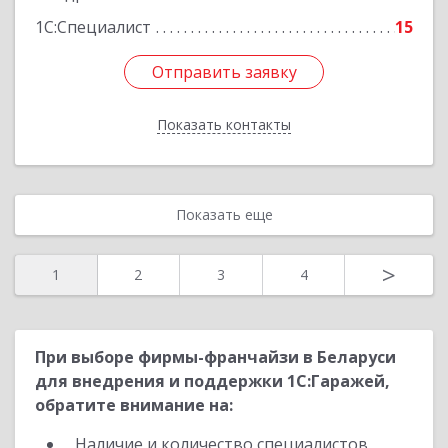
1С:Специалист
15
Отправить заявку
Отправить заявку
Показать контакты
Назад
Показать еще
>
1
2
3
4
При выборе фирмы-франчайзи в Беларуси
для внедрения и поддержки 1С:Гаражей,
обратите внимание на:
Наличие и количество специалистов,