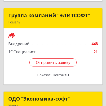
Группа компаний "ЭЛИТСОФТ"
Группа компаний "ЭЛИТСОФТ"
Гомель
246015. Республика Беларусь, г.Гомель, ул.
Лепешинского, 9Б
Внедрений
448
Подробнее
1С:Специалист
21
Отправить заявку
Отправить заявку
Показать контакты
Назад
ОДО "Экономика-софт"
ОДО "Экономика-софт"
Минск