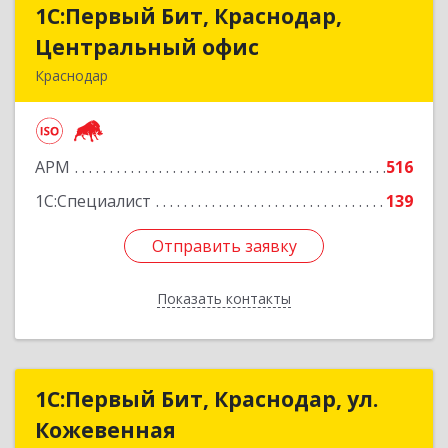
1С:Первый Бит, Краснодар,
1С:Первый Бит, Краснодар,
Центральный офис
Центральный офис
Краснодар
350051, Краснодарский край, Краснодар г,
Монтажников ул, дом № 1/4, пом.3-12,14
АРМ
516
Подробнее
1С:Специалист
139
Отправить заявку
Отправить заявку
Показать контакты
Назад
1С:Первый Бит, Краснодар, ул.
1С:Первый Бит, Краснодар, ул.
Кожевенная
Кожевенная