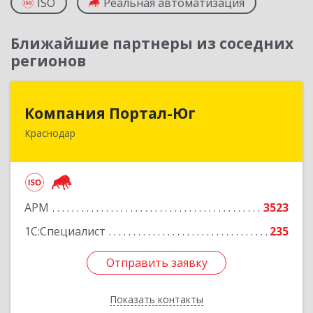
ISO
Реальная автоматизация
Ближайшие партнеры из соседних
регионов
Компания Портал-Юг
Компания Портал-Юг
Краснодар
350020, Краснодарский край, Краснодар г,
Одесская ул, дом № 48, оф.2,3,6
Подробнее
АРМ
3523
1С:Специалист
235
Отправить заявку
Отправить заявку
Показать контакты
Назад