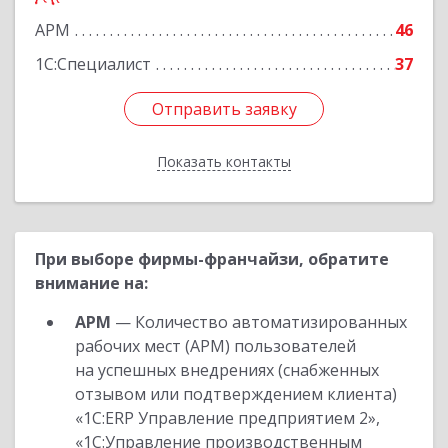
Подробнее
АРМ
46
1С:Специалист
37
Отправить заявку
Отправить заявку
Показать контакты
Назад
При выборе фирмы-франчайзи, обратите
внимание на:
АРМ
— Количество автоматизированных
рабочих мест (АРМ) пользователей
на успешных внедрениях (снабженных
отзывом или подтверждением клиента)
«1С:ERP Управление предприятием 2»,
«1С:Управление производственным