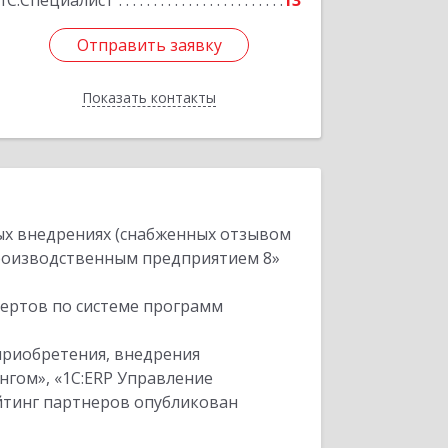
1С:Специалист
13
Отправить заявку
Отправить заявку
Показать контакты
Назад
ых внедрениях (снабженных отзывом
производственным предприятием 8»
пертов по системе программ
приобретения, внедрения
нгом», «1С:ERP Управление
ейтинг партнеров опубликован