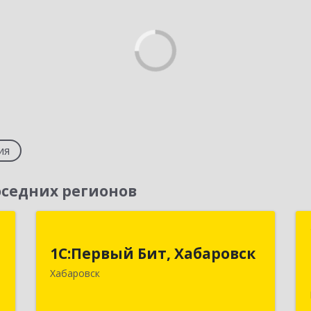
ия
седних регионов
"
1С:Первый Бит, Хабаровск
1С:Первый Бит, Хабаровск
,
680030, Хабаровский край, Хабаровск
Хабаровск
1
г, Постышева ул, дом № 22А, пом.15