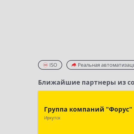
ISO
Реальная автоматизац
Ближайшие партнеры из со
Группа компаний "Форус
Группа компаний "Форус"
664007, Иркутская обл, Иркутск г
Иркутск
Ямская ул, дом № 1, корпус 1, оф.