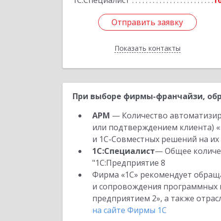
1С:Специалист
1
Отправить заявку
Отправить заявку
Показать контакты
Назад
При выборе фирмы-франчайзи, обр
АРМ
— Количество автоматизир
или подтверждением клиента) «
и 1С-Совместных решений на их 
1С:Специалист
— Общее количес
"1С:Предприятие 8
Фирма «1С» рекомендует обраща
и сопровождения программных пр
предприятием 2», а также отра
на сайте Фирмы 1С