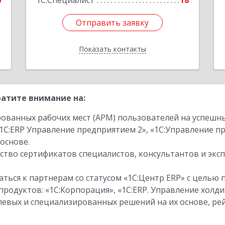
6
1С:Специалист
18
Отправить заявку
Отправить заявку
Показать контакты
Назад
атите внимание на:
ованных рабочих мест (АРМ) пользователей на успешн
1С:ERP Управление предприятием 2», «1С:Управление 
основе.
тво сертификатов специалистов, консультантов и экс
ться к партнерам со статусом «1С:Центр ERP» с целью 
одуктов: «1С:Корпорация», «1С:ERP. Управление холди
слевых и специализированных решений на их основе, р