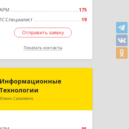
АРМ
175
1С:Специалист
19
Отправить заявку
Отправить заявку
Показать контакты
Назад
Информационные
Информационные
Технологии
Технологии
Южно-Сахалинск
693006, Сахалинская обл, Южно-
Сахалинск г, Ленина ул, дом № 321/1,
этаж 6
Подробнее