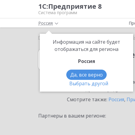
1С:Предприятие 8
Система программ
Россия
Пр
Главная
1С:ERP Управление предприятием
Выб
Информация на сайте будет
отображаться для региона
1С:ERP Управл
Россия
в Находке
Да, все верно
Ознакомьтесь с информацио
Выбрать другой
или внедрение продукта.
Смотрите также:
Россия
,
Пр
Партнеры в вашем регионе: