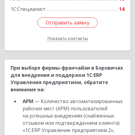
1С:Специалист
14
Отправить заявку
Отправить заявку
Показать контакты
Назад
При выборе фирмы-франчайзи в Боровичах
для внедрения и поддержки 1С:ERP
Управления предприятием, обратите
внимание на:
АРМ
— Количество автоматизированных
рабочих мест (АРМ) пользователей
на успешных внедрениях (снабженных
отзывом или подтверждением клиента)
«1С:ERP Управление предприятием 2»,