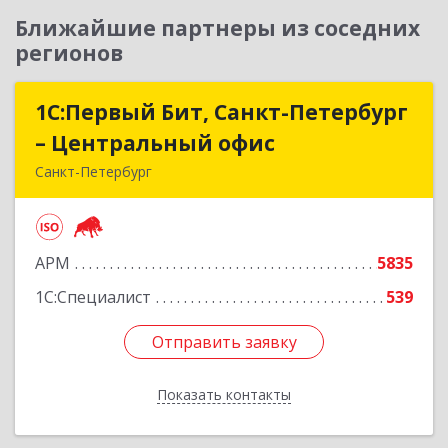
Ближайшие партнеры из соседних
регионов
1С:Первый Бит, Санкт-Петербург
1С:Первый Бит, Санкт-Петербург
– Центральный офис
– Центральный офис
Санкт-Петербург
г.Санкт-Петербург, Невский проспект, 10
Подробнее
АРМ
5835
1С:Специалист
539
Отправить заявку
Отправить заявку
Показать контакты
Назад