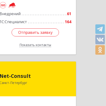
Подробнее
Внедрений
61
1С:Специалист
164
Отправить заявку
Отправить заявку
Показать контакты
Назад
Net-Consult
Net-Consult
190013, Санкт-Петербург г, Рузовская
Санкт-Петербург
ул, дом № 8, корпус Б, кв.10-Н, оф. 436,
(ком.522-524)
Подробнее