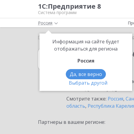
1С:Предприятие 8
Система программ
Россия
Пр
Главная
1С:Документооборот 8
Выбор партнё
Информация на сайте будет
отображаться для региона
1С:Документоо
Россия
в Волосово
Да, все верно
Ознакомьтесь с информацио
Выбрать другой
или внедрение продукта.
Смотрите также:
Россия
,
Сан
область
,
Республика Карели
Партнеры в вашем регионе: