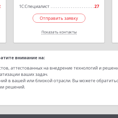
2
1С:Специалист
27
Отправить заявку
Отправить заявку
Показать контакты
Назад
атите внимание на:
стов, аттестованных на внедрение технологий и решен
атизации ваших задач.
ий в вашей или близкой отрасли. Вы можете обратитьс
ми решений.