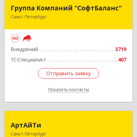
Группа Компаний "СофтБаланс"
Группа Компаний "СофтБаланс"
Санкт-Петербург
195112, Санкт-Петербург г, Заневский пр-кт,
дом № 30, корпус 2, литера А
Подробнее
Внедрений
5719
1С:Специалист
407
Отправить заявку
Отправить заявку
Показать контакты
Назад
АртАйТи
АртАйТи
Санкт-Петербург
191023, Санкт-Петербург г, Караванная ул, дом