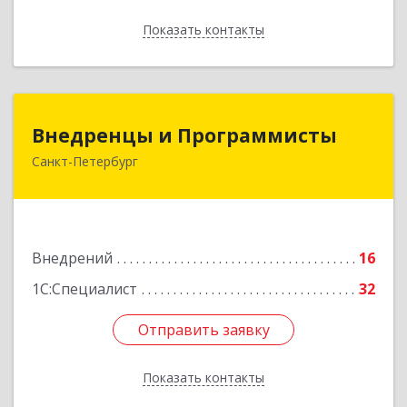
Показать контакты
Назад
Внедренцы и Программисты
Внедренцы и Программисты
Санкт-Петербург
194044, Санкт-Петербург г, Финляндский пр-кт,
дом № 4А, оф.529
Подробнее
Внедрений
16
1С:Специалист
32
Отправить заявку
Отправить заявку
Показать контакты
Назад