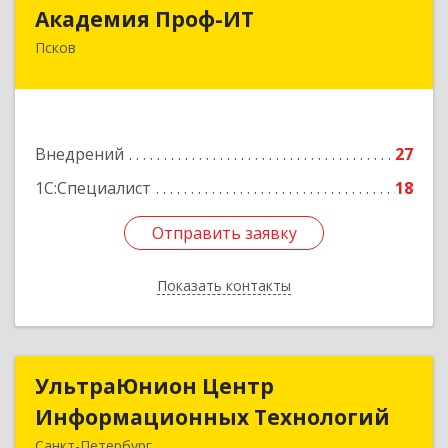
Академия Проф-ИТ
Академия Проф-ИТ
Псков
180004, Псковская обл, Псков г, Металлистов
ул, дом № 25
Подробнее
Внедрений
27
1С:Специалист
18
Отправить заявку
Отправить заявку
Показать контакты
Назад
УльтраЮнион Центр
УльтраЮнион Центр
Информационных Технологий
Информационных Технологий
Санкт-Петербург