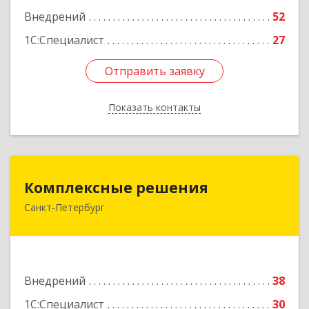
Внедрений
52
1С:Специалист
27
Отправить заявку
Отправить заявку
Показать контакты
Назад
Комплексные решения
Комплексные решения
Санкт-Петербург
194044, Санкт-Петербург г, Беловодский пер,
дом № 6, строение 2, пом.1-Н, оф. 133
Подробнее
Внедрений
38
1С:Специалист
30