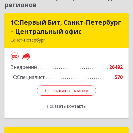
регионов
1С:Первый Бит, Санкт-Петербург
1С:Первый Бит, Санкт-Петербург
– Центральный офис
– Центральный офис
Санкт-Петербург
г.Санкт-Петербург, Невский проспект, 10
Подробнее
Внедрений
26492
1С:Специалист
570
Отправить заявку
Отправить заявку
Показать контакты
Назад