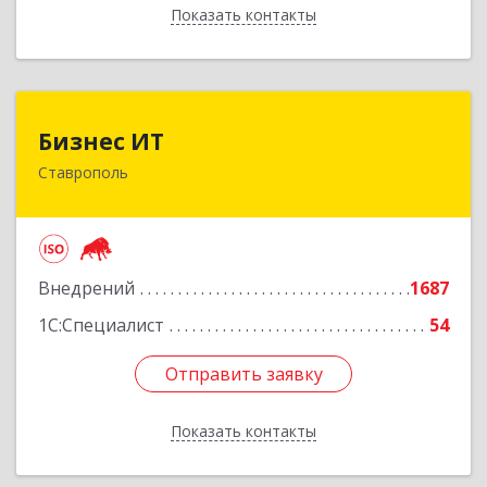
Показать контакты
Назад
Бизнес ИТ
Бизнес ИТ
Ставрополь
355035, Ставропольский край, Ставрополь г, 1
Промышленная ул, дом № 3, корпус А
Подробнее
Внедрений
1687
1С:Специалист
54
Отправить заявку
Отправить заявку
Показать контакты
Назад