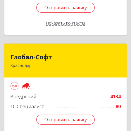
Отправить заявку
Отправить заявку
Показать контакты
Назад
Глобал-Софт
Глобал-Софт
Краснодар
350018, Краснодарский край, Краснодар г,
Сормовская ул, дом № 7
Подробнее
Внедрений
4134
1С:Специалист
80
Отправить заявку
Отправить заявку