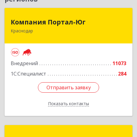
Компания Портал-Юг
Компания Портал-Юг
Краснодар
350020, Краснодарский край, Краснодар г,
Одесская ул, дом № 48, оф.2,3,6
Подробнее
Внедрений
11073
1С:Специалист
284
Отправить заявку
Отправить заявку
Показать контакты
Назад
БСР