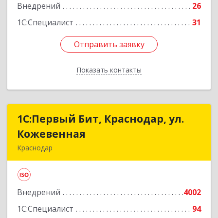
Внедрений
26
1С:Специалист
31
Отправить заявку
Отправить заявку
Показать контакты
Назад
1С:Первый Бит, Краснодар, ул.
1С:Первый Бит, Краснодар, ул.
Кожевенная
Кожевенная
Краснодар
350004, Краснодарский край, Краснодар г,
Кожевенная ул, дом № 38, пом.69
Внедрений
4002
Подробнее
1С:Специалист
94