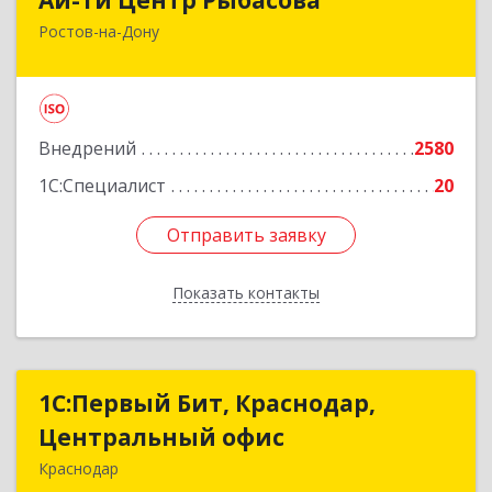
Ростов-на-Дону
344037, Ростовская обл, Ростов-на-Дону г, 14-я
линия ул, дом № 88, оф.502
Подробнее
Внедрений
2580
1С:Специалист
20
Отправить заявку
Отправить заявку
Показать контакты
Назад
1С:Первый Бит, Краснодар,
1С:Первый Бит, Краснодар,
Центральный офис
Центральный офис
Краснодар
350051, Краснодарский край, Краснодар г,