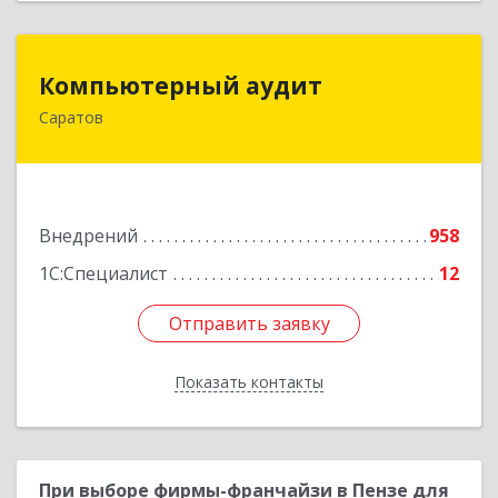
Компьютерный аудит
Компьютерный аудит
Саратов
410012, Саратовская обл, Саратов г, им Петра
Столыпина пр-кт, дом № 11Б
Подробнее
Внедрений
958
1С:Специалист
12
Отправить заявку
Отправить заявку
Показать контакты
Назад
При выборе фирмы-франчайзи в Пензе для