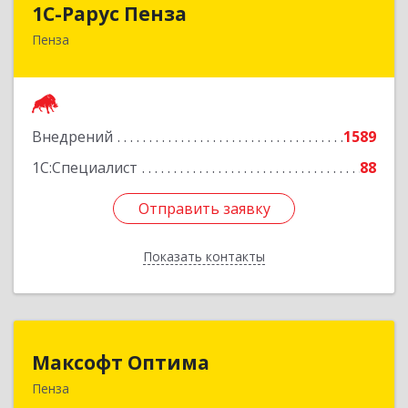
1С-Рарус Пенза
Пенза
440028, Пензенская обл, г.о. г.Пенза, Пенза г,
Леонова ул, дом № 10, пом.10
Подробнее
Внедрений
1589
1С:Специалист
88
Отправить заявку
Отправить заявку
Показать контакты
Назад
Максофт Оптима
Максофт Оптима
Пенза
440000, Пензенская обл, Пенза г, Кураева ул,