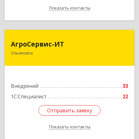
Показать контакты
Назад
АгроСервис-ИТ
АгроСервис-ИТ
Ульяновск
432063, Ульяновская обл, Ульяновск г,
Гончарова ул, дом № 27, оф.604
Подробнее
Внедрений
33
1С:Специалист
22
Отправить заявку
Отправить заявку
Показать контакты
Назад