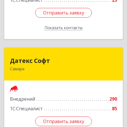
1С:Специалист
23
Отправить заявку
Отправить заявку
Показать контакты
Назад
Датекс Софт
Датекс Софт
Самара
443070, Самарская обл, Самара г, Партизанская
ул, дом № 86, оф.723
Подробнее
Внедрений
290
1С:Специалист
85
Отправить заявку
Отправить заявку