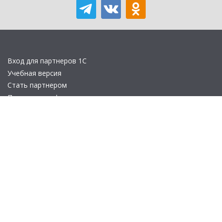
Вход для партнеров 1С
Учебная версия
Стать партнером
Политика конфиденциальности
Замечания по сайту
Другие сайты
Телефон:
+7 (495) 737-92-57
Email:
site_v8@1c.ru
Отдел продаж:
г. Москва
,
улица Селезнёвская, дом 21