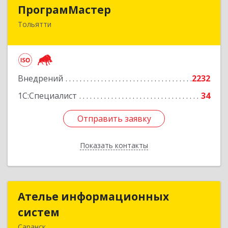
ПрограмМастер
ПрограмМастер
Тольятти
445004, Самарская обл, Тольятти г,
Автозаводское ш, дом № 51
Подробнее
Внедрений
2232
1С:Специалист
34
Отправить заявку
Отправить заявку
Показать контакты
Назад
Ателье информационных
Ателье информационных
систем
систем
Саранск