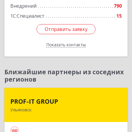
Внедрений
790
1С:Специалист
15
Отправить заявку
Отправить заявку
Показать контакты
Назад
Ближайшие партнеры из соседних
регионов
PROF-IT GROUP
PROF-IT GROUP
Ульяновск
432071, Ульяновская обл, Ульяновск г, Марата
ул, дом № 33, корпус 2, этаж 1