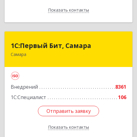
Показать контакты
Назад
1С:Первый Бит, Самара
1С:Первый Бит, Самара
Самара
443013, Самарская обл, Самара г, Дачная ул,
дом № 24, пом.2/25
Подробнее
Внедрений
8361
1С:Специалист
106
Отправить заявку
Отправить заявку
Показать контакты
Назад