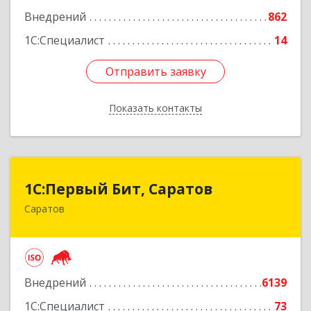
Подробнее
Внедрений
862
1С:Специалист
14
Отправить заявку
Отправить заявку
Показать контакты
Назад
1С:Первый Бит, Саратов
1С:Первый Бит, Саратов
Саратов
410005, Саратовская обл, Саратов г,
Астраханская ул, дом № 87, корпус 50
Подробнее
Внедрений
6139
1С:Специалист
73