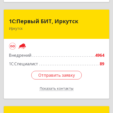
1С:Первый БИТ, Иркутск
1С:Первый БИТ, Иркутск
Иркутск
664007, Иркутская обл, Иркутск г, Декабрьских
Событий ул, дом № 125, оф.500
Подробнее
Внедрений
4964
1С:Специалист
89
Отправить заявку
Отправить заявку
Показать контакты
Назад