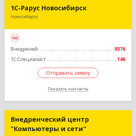
1С-Рарус Новосибирск
1С-Рарус Новосибирск
Новосибирск
630015, Новосибирская обл, Новосибирск г,
Планетная ул, дом № 30,производственный
корпус 2Б, пом.5а
Подробнее
Внедрений
9376
1С:Специалист
146
Отправить заявку
Отправить заявку
Показать контакты
Назад
Внедренческий центр
Внедренческий центр
"Компьютеры и сети"
"Компьютеры и сети"