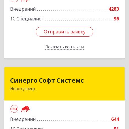
Подробнее
Внедрений
4283
1С:Специалист
96
Отправить заявку
Отправить заявку
Показать контакты
Назад
Синерго Софт Системс
Синерго Софт Системс
Новокузнецк
654005, Кемеровская обл, Новокузнецк г,
Строителей пр-кт, дом № 91а
Подробнее
Внедрений
644