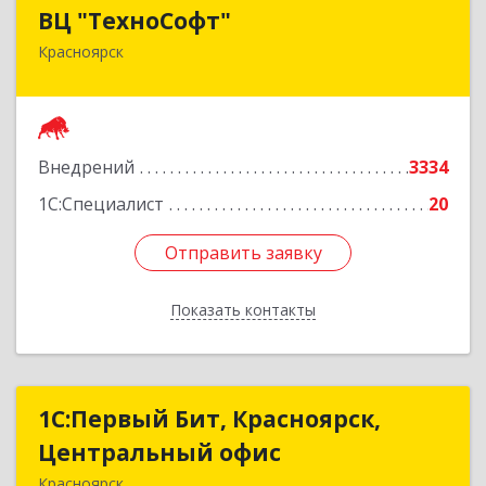
ВЦ "ТехноСофт"
ВЦ "ТехноСофт"
Красноярск
660118, Красноярский край, Красноярск г,
Авиаторов ул, дом № 54
Подробнее
Внедрений
3334
1С:Специалист
20
Отправить заявку
Отправить заявку
Показать контакты
Назад
1С:Первый Бит, Красноярск,
1С:Первый Бит, Красноярск,
Центральный офис
Центральный офис
Красноярск