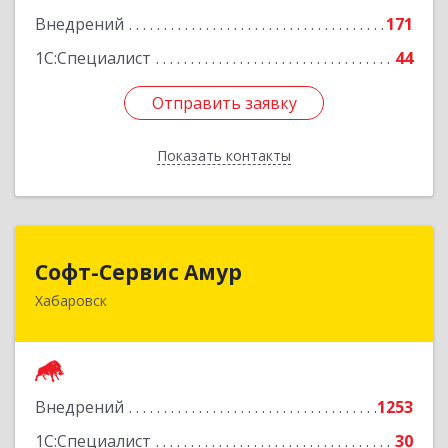
Внедрений
171
1С:Специалист
44
Отправить заявку
Отправить заявку
Показать контакты
Назад
Софт-Сервис Амур
Софт-Сервис Амур
Хабаровск
680000, Хабаровский край, Хабаровск г,
Муравьева-Амурского ул., дом № 4, оф.19
Подробнее
Внедрений
1253
1С:Специалист
30