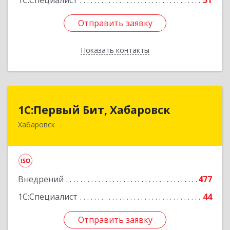
1С:Специалист
51
Отправить заявку
Отправить заявку
Показать контакты
Назад
1С:Первый Бит, Хабаровск
1С:Первый Бит, Хабаровск
Хабаровск
680030, Хабаровский край, Хабаровск г,
Постышева ул, дом № 22А, пом.15
Подробнее
Внедрений
477
1С:Специалист
44
Отправить заявку
Отправить заявку