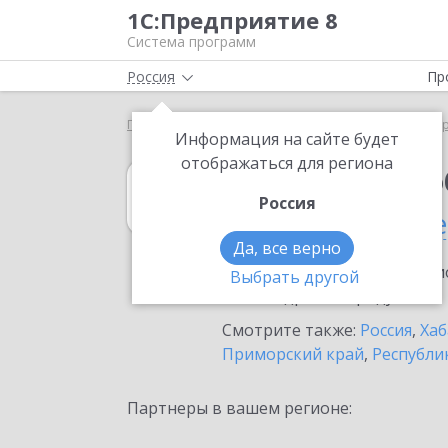
1С:Предприятие 8
Система программ
Россия
Пр
Главная
1С:Документооборот 8
Выбор партнё
Информация на сайте будет
отображаться для региона
1С:Документоо
Россия
в Комсомольске
Да, все верно
Ознакомьтесь с информацио
Выбрать другой
или внедрение продукта.
Смотрите также:
Россия
,
Хаб
Приморский край
,
Республик
Партнеры в вашем регионе: