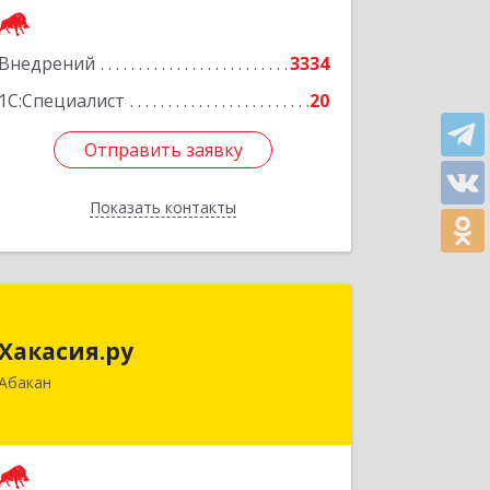
Внедрений
3334
1С:Специалист
20
Отправить заявку
Отправить заявку
Показать контакты
Назад
Хакасия.ру
Хакасия.ру
655017, Хакасия Респ, Абакан г,
Абакан
Вяткина ул, дом № 9, кв.2
Подробнее