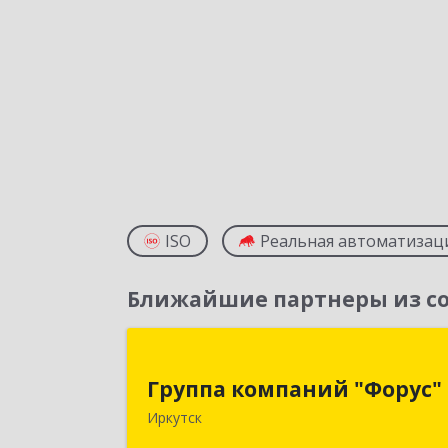
ISO
Реальная автоматизац
Ближайшие партнеры из со
Группа компаний "Форус
Группа компаний "Форус"
664007, Иркутская обл, Иркутск г
Иркутск
Ямская ул, дом № 1, корпус 1, оф.