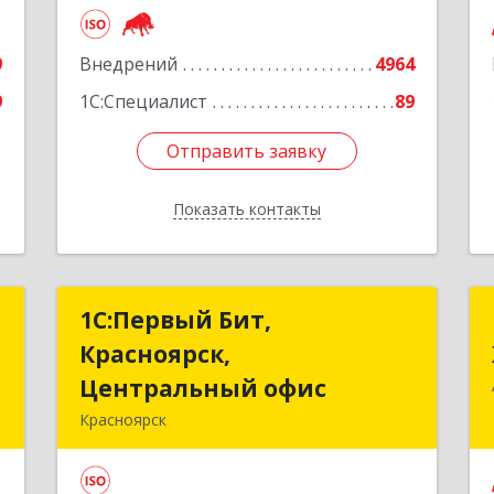
е
Подробнее
9
Внедрений
4964
9
1С:Специалист
89
Отправить заявку
Отправить заявку
Показать контакты
Назад
г
1С:Первый Бит,
1С:Первый Бит,
Красноярск,
Красноярск,
,
Центральный офис
Центральный офис
а
Красноярск
660017, Красноярский край,
е
Красноярск г, Диктатуры