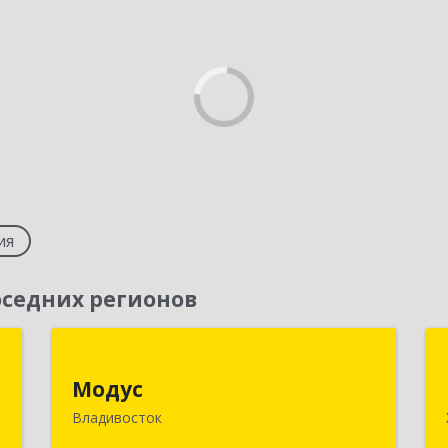
ия
седних регионов
"
Модус
Модус
,
690034, Приморский край,
Владивосток
1
Владивосток г, Фадеева ул, дом № 10,