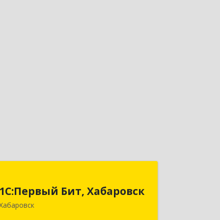
1С:Первый Бит, Хабаровск
1С:Первый Бит, Хабаровск
680030, Хабаровский край, Хабаровск
Хабаровск
г, Постышева ул, дом № 22А, пом.15