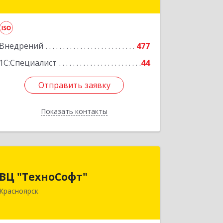
Подробнее
Внедрений
477
1С:Специалист
44
Отправить заявку
Отправить заявку
Показать контакты
Назад
ВЦ "ТехноСофт"
ВЦ "ТехноСофт"
660118, Красноярский край,
Красноярск
Красноярск г, Авиаторов ул, дом № 54
Подробнее