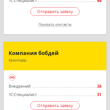
1С:Специалист
68
Отправить заявку
Отправить заявку
Показать контакты
Назад
Компания бобдей
Компания бобдей
Краснодар
350010, Краснодарский край, Краснодар г,
Зиповская ул, дом № 5, корпус 9, каб.416А
Подробнее
Внедрений
26
1С:Специалист
31
Отправить заявку
Отправить заявку