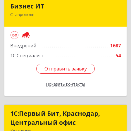
Бизнес ИТ
Бизнес ИТ
Ставрополь
355035, Ставропольский край, Ставрополь г, 1
Промышленная ул, дом № 3, корпус А
Подробнее
Внедрений
1687
1С:Специалист
54
Отправить заявку
Отправить заявку
Показать контакты
Назад
1С:Первый Бит, Краснодар,
1С:Первый Бит, Краснодар,
Центральный офис
Центральный офис
Краснодар