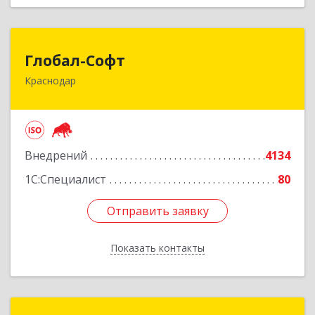
Глобал-Софт
Глобал-Софт
Краснодар
350018, Краснодарский край, Краснодар г,
Сормовская ул, дом № 7
Подробнее
Внедрений
4134
1С:Специалист
80
Отправить заявку
Отправить заявку
Показать контакты
Назад