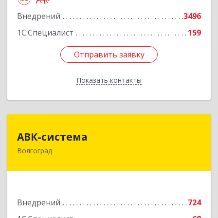
Подробнее
Внедрений
3496
1С:Специалист
159
Отправить заявку
Отправить заявку
Показать контакты
Назад
АВК-система
АВК-система
Волгоград
400131, Волгоградская обл, Волгоград г,
Коммунистическая ул, дом № 21
Подробнее
Внедрений
724