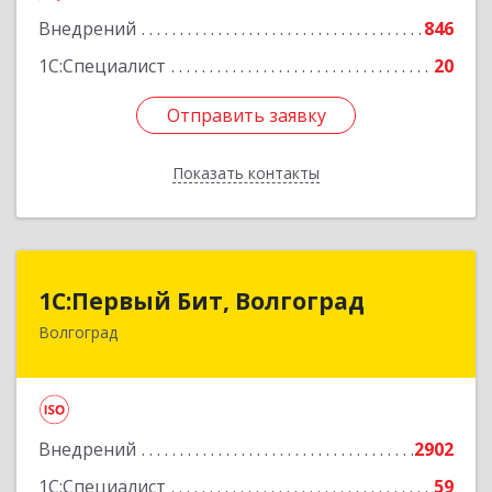
Внедрений
846
1С:Специалист
20
Отправить заявку
Отправить заявку
Показать контакты
Назад
1С:Первый Бит, Волгоград
1С:Первый Бит, Волгоград
Волгоград
400005, Волгоградская обл, Волгоград г, 7-й
Гвардейской ул, дом № 12
Подробнее
Внедрений
2902
1С:Специалист
59