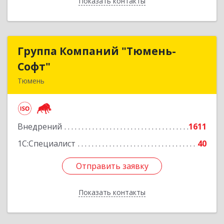
Показать контакты
Назад
Группа Компаний "Тюмень-
Группа Компаний "Тюмень-
Софт"
Софт"
Тюмень
625048, Тюменская обл, Тюмень г, Салтыкова-
Щедрина ул, дом № 44/4
Внедрений
1611
Подробнее
1С:Специалист
40
Отправить заявку
Отправить заявку
Показать контакты
Назад