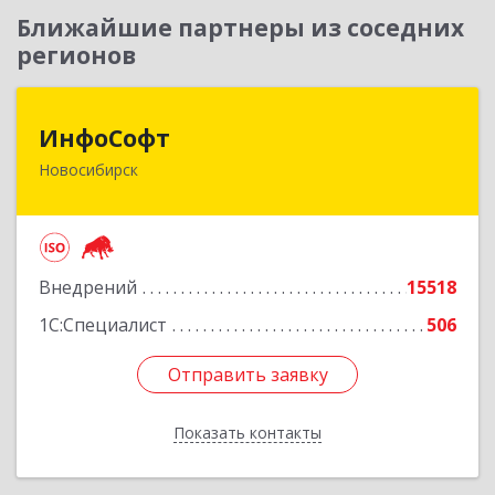
Ближайшие партнеры из соседних
регионов
ИнфоСофт
ИнфоСофт
Новосибирск
630091, Новосибирская обл, Новосибирск г,
Крылова ул, дом № 31
Подробнее
Внедрений
15518
1С:Специалист
506
Отправить заявку
Отправить заявку
Показать контакты
Назад