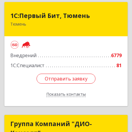
1С:Первый Бит, Тюмень
1С:Первый Бит, Тюмень
Тюмень
625000, Тюменская обл, Тюмень г, Республики
ул, дом № 61, оф.712
Подробнее
Внедрений
6779
1С:Специалист
81
Отправить заявку
Отправить заявку
Показать контакты
Назад
Группа Компаний "ДИО-
Группа Компаний "ДИО-