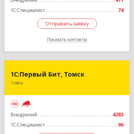
Внедрений
471
Подробнее
1С:Специалист
74
Отправить заявку
Отправить заявку
Показать контакты
Назад
1С:Первый Бит, Томск
1С:Первый Бит, Томск
Томск
634041, Томская обл, Томск г, Кирова пр-кт,
дом № 51А, оф.508
Подробнее
Внедрений
4283
1С:Специалист
96