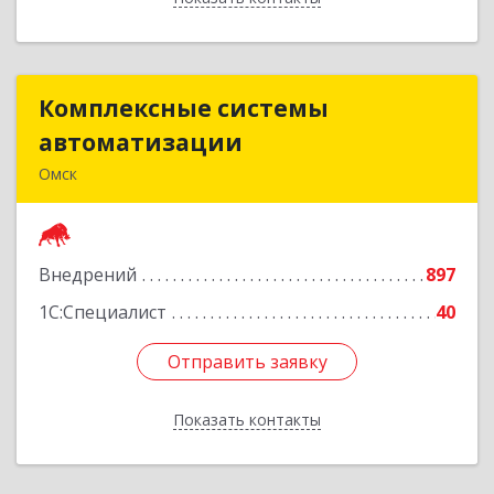
Комплексные системы
Комплексные системы
автоматизации
автоматизации
Омск
644050, Омская обл, Омск г, Химиков ул, дом №
17, оф.7
Внедрений
897
Подробнее
1С:Специалист
40
Отправить заявку
Отправить заявку
Показать контакты
Назад