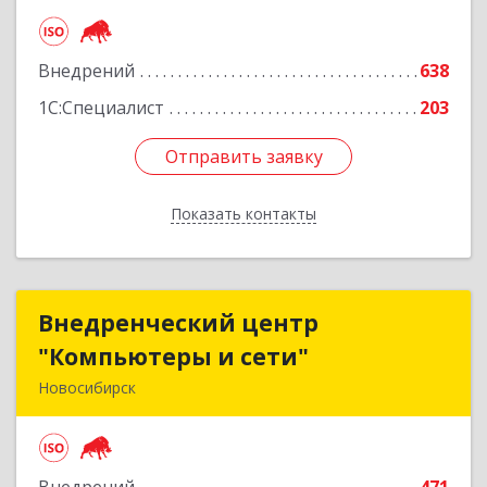
Подробнее
Внедрений
638
1С:Специалист
203
Отправить заявку
Отправить заявку
Показать контакты
Назад
Внедренческий центр
Внедренческий центр
"Компьютеры и сети"
"Компьютеры и сети"
Новосибирск
630075, Новосибирская обл, Новосибирск г,
Залесского, дом № 5/1, оф.711