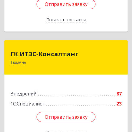
Отправить заявку
Отправить заявку
Показать контакты
Назад
ГК ИТЭС-Консалтинг
ГК ИТЭС-Консалтинг
Тюмень
625032, Тюменская обл, Тюмень г,
Черниговская ул, дом № 5, корпус 2, кв.710
Подробнее
Внедрений
87
1С:Специалист
23
Отправить заявку
Отправить заявку