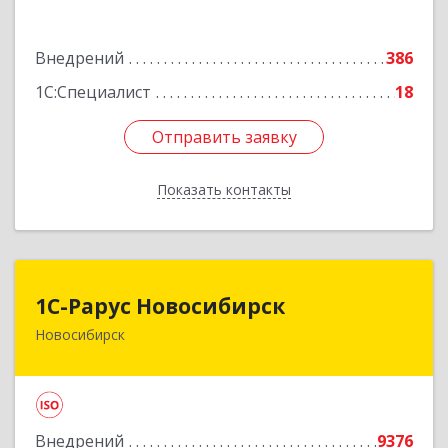
Подробнее
Внедрений
386
1С:Специалист
18
Отправить заявку
Отправить заявку
Показать контакты
Назад
1С-Рарус Новосибирск
1С-Рарус Новосибирск
Новосибирск
630015, Новосибирская обл, Новосибирск г,
Планетная ул, дом № 30,производственный
корпус 2Б, пом.5а
Подробнее
Внедрений
9376