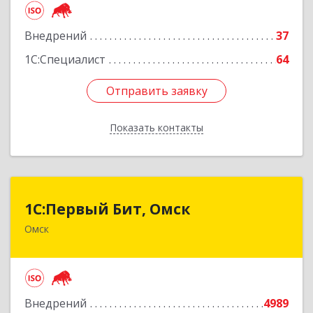
Подробнее
Внедрений
37
1С:Специалист
64
Отправить заявку
Отправить заявку
Показать контакты
Назад
1С:Первый Бит, Омск
1С:Первый Бит, Омск
Омск
644099, Омская обл, Омск г, Гагарина ул, дом №
14, оф.208
Подробнее
Внедрений
4989