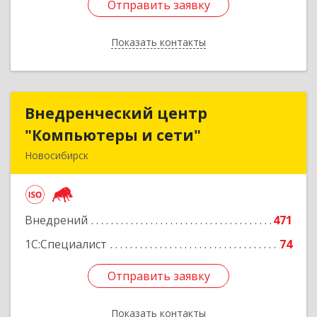
Отправить заявку
Отправить заявку
Показать контакты
Назад
Внедренческий центр
Внедренческий центр
"Компьютеры и сети"
"Компьютеры и сети"
Новосибирск
630075, Новосибирская обл, Новосибирск г,
Залесского, дом № 5/1, оф.711
Внедрений
471
Подробнее
1С:Специалист
74
Отправить заявку
Отправить заявку
Показать контакты
Назад