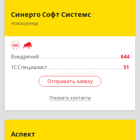
Синерго Софт Системс
Синерго Софт Системс
Новокузнецк
654005, Кемеровская обл, Новокузнецк г,
Строителей пр-кт, дом № 91а
Подробнее
Внедрений
644
1С:Специалист
51
Отправить заявку
Отправить заявку
Показать контакты
Назад
Аспект
Аспект