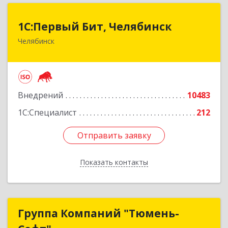
1С:Первый Бит, Челябинск
1С:Первый Бит, Челябинск
Челябинск
454084, Челябинская обл, Челябинск г,
Каслинская ул, дом № 77, оф.109
Подробнее
Внедрений
10483
1С:Специалист
212
Отправить заявку
Отправить заявку
Показать контакты
Назад
Группа Компаний "Тюмень-
Группа Компаний "Тюмень-