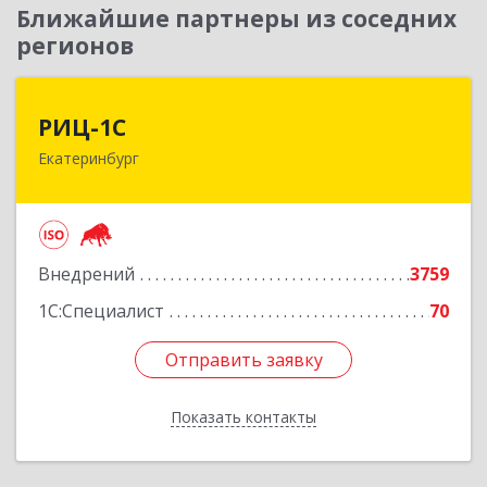
Ближайшие партнеры из соседних
регионов
РИЦ-1С
РИЦ-1С
Екатеринбург
620102, Свердловская обл, Екатеринбург г,
Фурманова ул, дом № 124
Подробнее
Внедрений
3759
1С:Специалист
70
Отправить заявку
Отправить заявку
Показать контакты
Назад