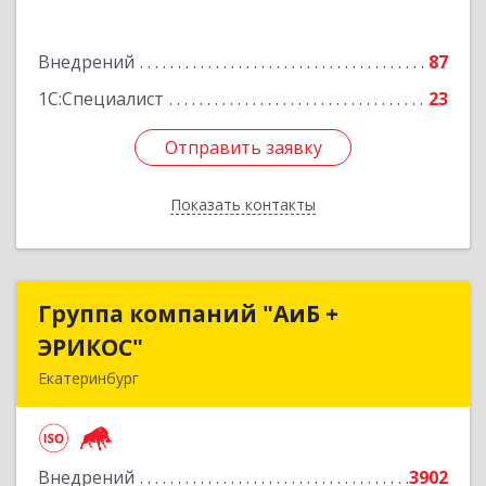
Подробнее
Внедрений
87
1С:Специалист
23
Отправить заявку
Отправить заявку
Показать контакты
Назад
Группа компаний "АиБ +
Группа компаний "АиБ +
ЭРИКОС"
ЭРИКОС"
Екатеринбург
620075, Свердловская обл, Екатеринбург г,
Луначарского ул, дом № 81, оф.1008
Внедрений
3902
Подробнее