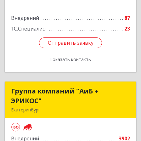
Подробнее
Внедрений
87
1С:Специалист
23
Отправить заявку
Отправить заявку
Показать контакты
Назад
Группа компаний "АиБ +
Группа компаний "АиБ +
ЭРИКОС"
ЭРИКОС"
Екатеринбург
620075, Свердловская обл, Екатеринбург г,
Луначарского ул, дом № 81, оф.1008
Внедрений
3902
Подробнее