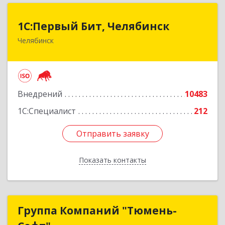
1С:Первый Бит, Челябинск
1С:Первый Бит, Челябинск
Челябинск
454084, Челябинская обл, Челябинск г,
Каслинская ул, дом № 77, оф.109
Подробнее
Внедрений
10483
1С:Специалист
212
Отправить заявку
Отправить заявку
Показать контакты
Назад
Группа Компаний "Тюмень-
Группа Компаний "Тюмень-