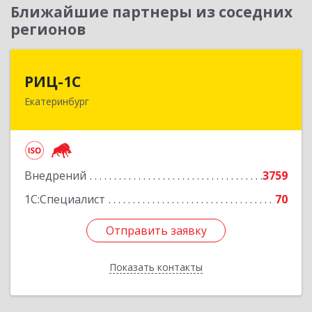
Ближайшие партнеры из соседних
регионов
РИЦ-1С
РИЦ-1С
Екатеринбург
620102, Свердловская обл, Екатеринбург г,
Фурманова ул, дом № 124
Подробнее
Внедрений
3759
1С:Специалист
70
Отправить заявку
Отправить заявку
Показать контакты
Назад