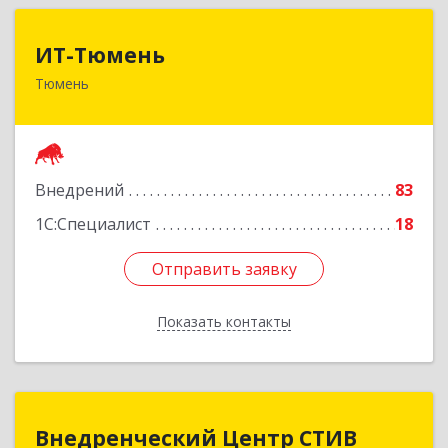
ИТ-Тюмень
ИТ-Тюмень
Тюмень
625000, Тюменская обл, Тюмень г, Грибоедова,
дом № 13, корпус 2
Подробнее
Внедрений
83
1С:Специалист
18
Отправить заявку
Отправить заявку
Показать контакты
Назад
Внедренческий Центр СТИВ
Внедренческий Центр СТИВ