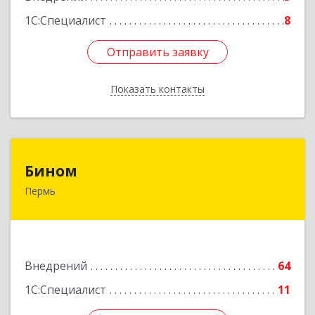
1С:Специалист
8
Отправить заявку
Отправить заявку
Показать контакты
Назад
Бином
Бином
Пермь
614000, Пермский край, Пермь г, Куйбышева
ул, дом № 2, оф.23
Подробнее
Внедрений
64
1С:Специалист
11