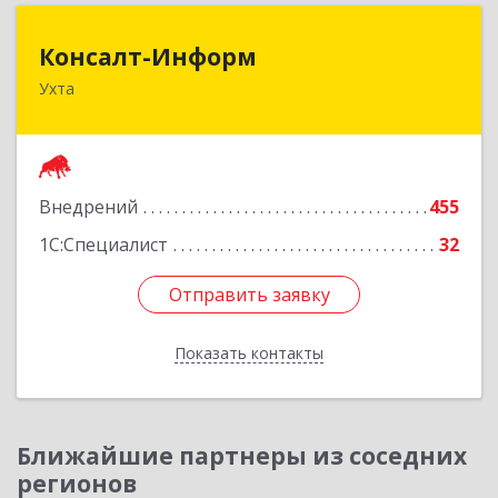
Консалт-Информ
Консалт-Информ
Ухта
169300, Коми Респ, Ухта г, Строителей пр-д 1, 2
под.,6 этаж
Подробнее
Внедрений
455
1С:Специалист
32
Отправить заявку
Отправить заявку
Показать контакты
Назад
Ближайшие партнеры из соседних
регионов