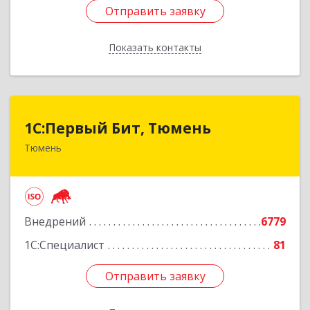
Отправить заявку
Отправить заявку
Показать контакты
Назад
1С:Первый Бит, Тюмень
1С:Первый Бит, Тюмень
Тюмень
625000, Тюменская обл, Тюмень г, Республики
ул, дом № 61, оф.712
Подробнее
Внедрений
6779
1С:Специалист
81
Отправить заявку
Отправить заявку