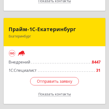
Показать контакты
Назад
Прайм-1С-Екатеринбург
Прайм-1С-Екатеринбург
Екатеринбург
620142, Свердловская обл, Екатеринбург г, 8
Марта ул, дом № 49, оф.609
Подробнее
Внедрений
8447
1С:Специалист
31
Отправить заявку
Отправить заявку
Показать контакты
Назад