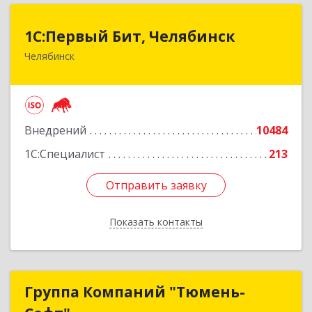
1С:Первый Бит, Челябинск
1С:Первый Бит, Челябинск
Челябинск
454084, Челябинская обл, Челябинск г,
Каслинская ул, дом № 77, оф.109
Подробнее
Внедрений
10484
1С:Специалист
213
Отправить заявку
Отправить заявку
Показать контакты
Назад
Группа Компаний "Тюмень-
Группа Компаний "Тюмень-