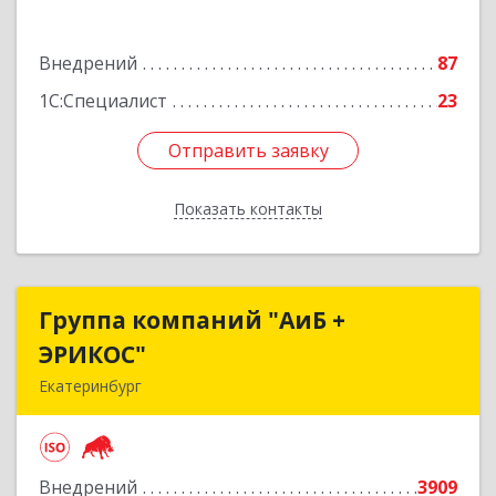
Подробнее
Внедрений
87
1С:Специалист
23
Отправить заявку
Отправить заявку
Показать контакты
Назад
Группа компаний "АиБ +
Группа компаний "АиБ +
ЭРИКОС"
ЭРИКОС"
Екатеринбург
620075, Свердловская обл, Екатеринбург г,
Луначарского ул, дом № 81, оф.1008
Внедрений
3909
Подробнее