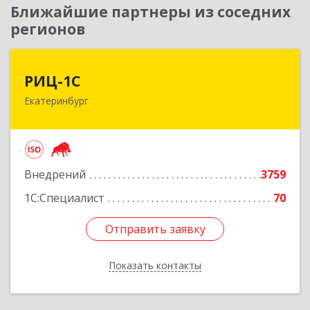
Ближайшие партнеры из соседних
регионов
РИЦ-1С
РИЦ-1С
Екатеринбург
620102, Свердловская обл, Екатеринбург г,
Фурманова ул, дом № 124
Подробнее
Внедрений
3759
1С:Специалист
70
Отправить заявку
Отправить заявку
Показать контакты
Назад