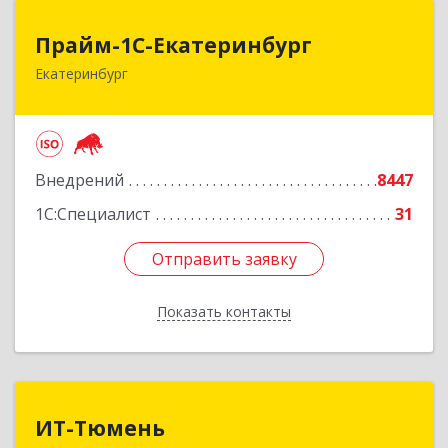
Прайм-1С-Екатеринбург
Прайм-1С-Екатеринбург
Екатеринбург
620142, Свердловская обл, Екатеринбург г, 8
Марта ул, дом № 49, оф.609
Подробнее
Внедрений
8447
1С:Специалист
31
Отправить заявку
Отправить заявку
Показать контакты
Назад
ИТ-Тюмень
ИТ-Тюмень