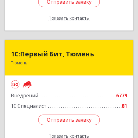
Отправить заявку
Отправить заявку
Показать контакты
Назад
1С:Первый Бит, Тюмень
1С:Первый Бит, Тюмень
Тюмень
625000, Тюменская обл, Тюмень г, Республики
ул, дом № 61, оф.712
Подробнее
Внедрений
6779
1С:Специалист
81
Отправить заявку
Отправить заявку
Показать контакты
Назад