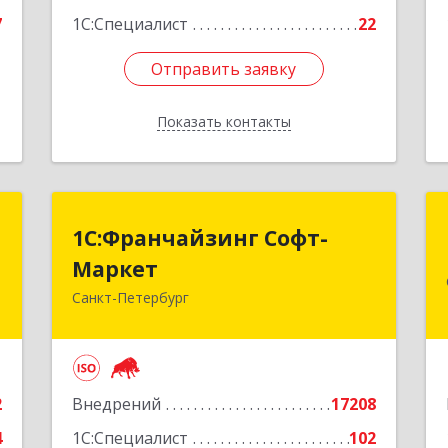
7
1С:Специалист
22
Отправить заявку
Отправить заявку
Показать контакты
Назад
"
1С:Франчайзинг Софт-
1С:Франчайзинг Софт-
Маркет
Маркет
,
1
Санкт-Петербург
Санкт-Петербург г, Суворовский
проспект, 10
е
Подробнее
2
Внедрений
17208
4
1С:Специалист
102