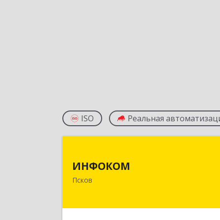
ISO
Реальная автоматизац
ИНФОКО
ИНФОКОМ
180000, Псковская обл, Псков г
Псков
Советская ул, дом № 42
Подробне