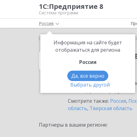
1С:Предприятие 8
Система программ
Россия
Пр
Главная
1С:Вещевое довольствие 8
Выбор пар
Информация на сайте будет
отображаться для региона
1С:Вещевое до
Россия
в Пскове
Да, все верно
Ознакомьтесь с информацио
Выбрать другой
или внедрение продукта.
Смотрите также:
Россия
,
Пск
область
,
Тверская область
Партнеры в вашем регионе: