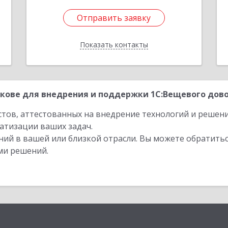
Отправить заявку
Отправить заявку
Показать контакты
Назад
кове для внедрения и поддержки 1С:Вещевого довол
стов, аттестованных на внедрение технологий и решен
атизации ваших задач.
ий в вашей или близкой отрасли. Вы можете обратитьс
ми решений.