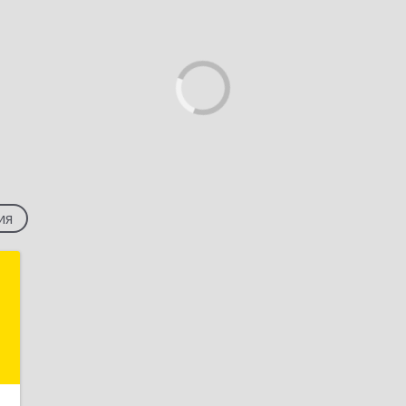
ия
М
,
г
е