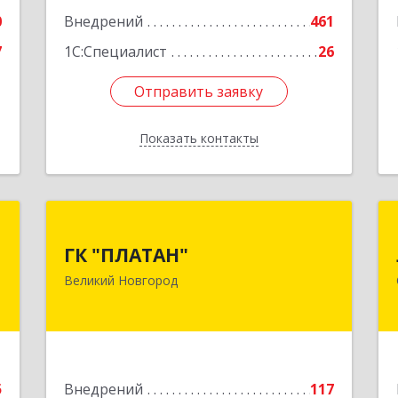
0
Внедрений
461
е
7
1С:Специалист
26
Отправить заявку
Отправить заявку
Показать контакты
Назад
р
ГК "ПЛАТАН"
ГК "ПЛАТАН"
,
173003, Новгородская обл, Великий
Великий Новгород
,
Новгород г, Большая Санкт-
2
Петербургская ул, дом № 80, оф.17
е
Подробнее
5
Внедрений
117