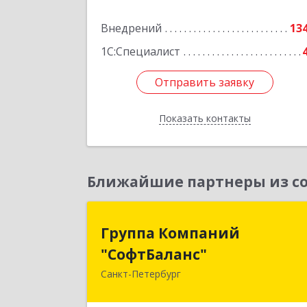
Внедрений
13
1С:Специалист
Отправить заявку
Отправить заявку
Показать контакты
Назад
Ближайшие партнеры из со
Группа Компани
Группа Компаний
"СофтБаланс
"СофтБаланс"
Санкт-Петербург
195112, Санкт-Петербург г, Заневски
пр-кт, дом № 30, корпус 2, литера 