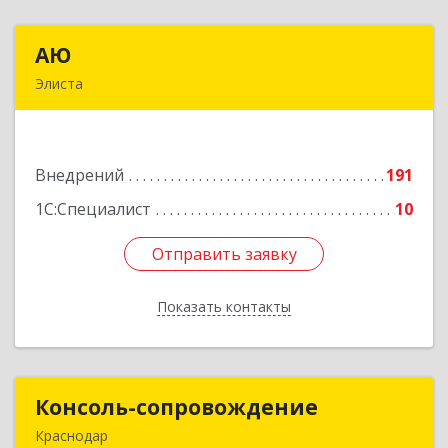
АЮ
АЮ
Элиста
358009, Калмыкия Респ, Элиста г, А.С.Пушкина
ул, дом № 20, оф.407
Внедрений
191
Подробнее
1С:Специалист
10
Отправить заявку
Отправить заявку
Показать контакты
Назад
Консоль-сопровождение
Консоль-сопровождение
Краснодар