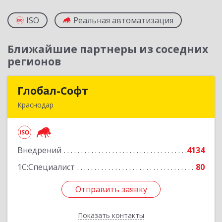
ISO
Реальная автоматизация
Ближайшие партнеры из соседних
регионов
Глобал-Софт
Глобал-Софт
Краснодар
350018, Краснодарский край, Краснодар г,
Сормовская ул, дом № 7
Внедрений
4134
Подробнее
1С:Специалист
80
Отправить заявку
Отправить заявку
Показать контакты
Назад