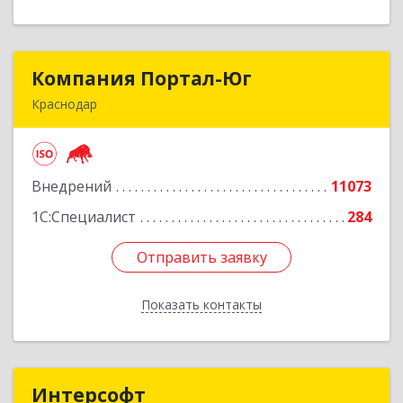
Компания Портал-Юг
Компания Портал-Юг
Краснодар
350020, Краснодарский край, Краснодар г,
Одесская ул, дом № 48, оф.2,3,6
Внедрений
11073
Подробнее
1С:Специалист
284
Отправить заявку
Отправить заявку
Показать контакты
Назад
Интерсофт
Интерсофт