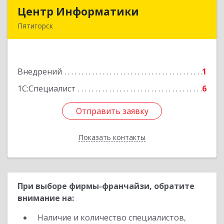
Центр Информатики
Центр Информатики
Пятигорск
357500, Ставропольский край, Пятигорск г,
Московская ул, дом № 84
Внедрений
1
Подробнее
1С:Специалист
6
Отправить заявку
Отправить заявку
Показать контакты
Назад
При выборе фирмы-франчайзи, обратите
внимание на:
Наличие и количество специалистов,