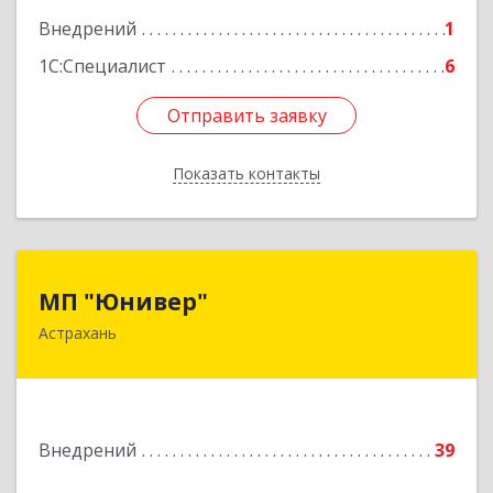
Внедрений
1
1С:Специалист
6
Отправить заявку
Отправить заявку
Показать контакты
Назад
МП "Юнивер"
МП "Юнивер"
Астрахань
414041, Астраханская обл, Астрахань г, Карла
Маркса пл., дом № 33, кв.78
Подробнее
Внедрений
39