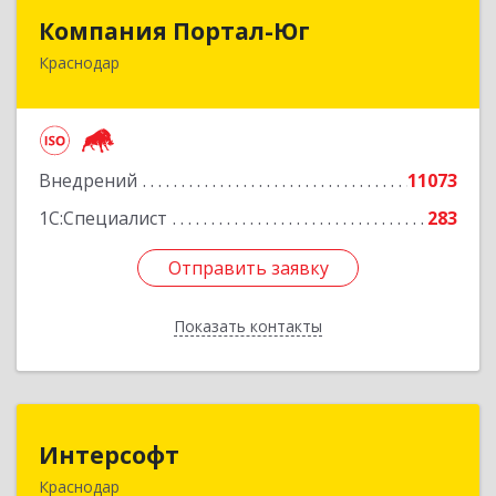
Компания Портал-Юг
Компания Портал-Юг
Краснодар
350020, Краснодарский край, Краснодар г,
Одесская ул, дом № 48, оф.2,3,6
Подробнее
Внедрений
11073
1С:Специалист
283
Отправить заявку
Отправить заявку
Показать контакты
Назад
Интерсофт
Интерсофт
Краснодар
350020, Краснодарский край, Краснодар г,