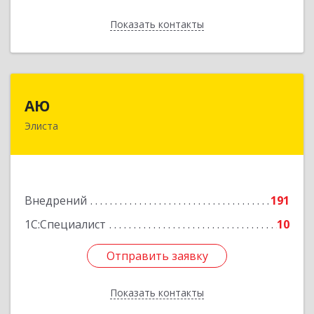
Показать контакты
Назад
АЮ
АЮ
Элиста
358009, Калмыкия Респ, Элиста г, А.С.Пушкина
ул, дом № 20, оф.407
Подробнее
Внедрений
191
1С:Специалист
10
Отправить заявку
Отправить заявку
Показать контакты
Назад