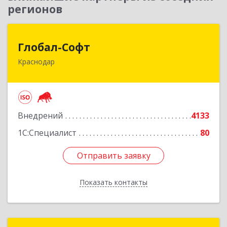
регионов
Глобал-Софт
Глобал-Софт
Краснодар
350018, Краснодарский край, Краснодар г,
Сормовская ул, дом № 7
Подробнее
Внедрений
4133
1С:Специалист
80
Отправить заявку
Отправить заявку
Показать контакты
Назад