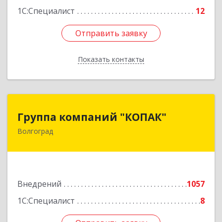
1С:Специалист
12
Отправить заявку
Отправить заявку
Показать контакты
Назад
Группа компаний "КОПАК"
Группа компаний "КОПАК"
Волгоград
400081, Волгоградская обл, Волгоград г,
Ангарская ул, дом № 71
Подробнее
Внедрений
1057
1С:Специалист
8