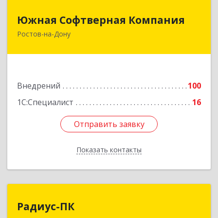
Южная Софтверная Компания
Южная Софтверная Компания
Ростов-на-Дону
344116, Ростовская обл, Ростов-на-Дону г, 2-я
Володарского ул, Здание № 76, оф.203
Подробнее
Внедрений
100
1С:Специалист
16
Отправить заявку
Отправить заявку
Показать контакты
Назад
Радиус-ПК
Радиус-ПК