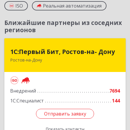
ISO
Реальная автоматизация
Ближайшие партнеры из соседних
регионов
1С:Первый Бит, Ростов-на- Дону
1С:Первый Бит, Ростов-на- Дону
Ростов-на-Дону
344091, Ростовская обл, Ростов-на-Дону г,
Малиновского ул, дом № 3, корпус 1, пом.36
Подробнее
Внедрений
7694
1С:Специалист
144
Отправить заявку
Отправить заявку
Показать контакты
Назад