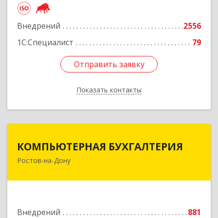
Подробнее
Внедрений
2556
1С:Специалист
79
Отправить заявку
Отправить заявку
Показать контакты
Назад
КОМПЬЮТЕРНАЯ БУХГАЛТЕРИЯ
КОМПЬЮТЕРНАЯ БУХГАЛТЕРИЯ
Ростов-на-Дону
344002, Ростовская обл, Ростов-на-Дону г,
Социалистическая ул, дом № 107А
Подробнее
Внедрений
881