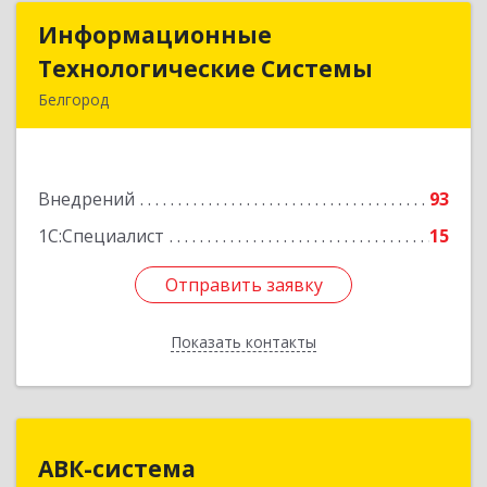
Информационные
Информационные
Технологические Системы
Технологические Системы
Белгород
308014, Белгородская обл, Белгород г, Садовая
ул, дом № 2А
Внедрений
93
Подробнее
1С:Специалист
15
Отправить заявку
Отправить заявку
Показать контакты
Назад
АВК-система
АВК-система