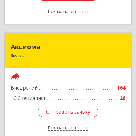
Показать контакты
Назад
Аксиома
Аксиома
Якутск
677000, Саха /Якутия/ Респ, Якутск г, Чиряева
ул, дом № 1, кв.19
Подробнее
Внедрений
164
1С:Специалист
26
Отправить заявку
Отправить заявку
Показать контакты
Назад