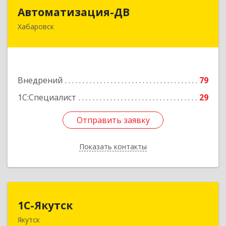
Автоматизация-ДВ
Автоматизация-ДВ
Хабаровск
680013, Хабаровский край, Хабаровск г,
Шабадина ул, дом № 19а, оф.200
Подробнее
Внедрений
79
1С:Специалист
29
Отправить заявку
Отправить заявку
Показать контакты
Назад
1С-Якутск
1С-Якутск
Якутск
677005, Республика Саха (Якутия), Якутск г,