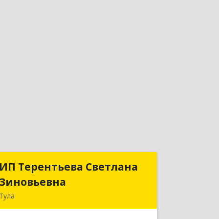
ИП Терентьева Светлана
ИП Терентьева Светлана
Зиновьевна
Зиновьевна
Тула
300026, Тульская обл, Тула г,
Калужское ш, дом № 1, кв.193