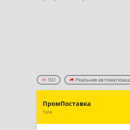
ISO
Реальная автоматизац
ПромПоставк
ПромПоставка
Тула
300041, Тульская обл, Тула г, Ленин
пр-кт, дом № 4