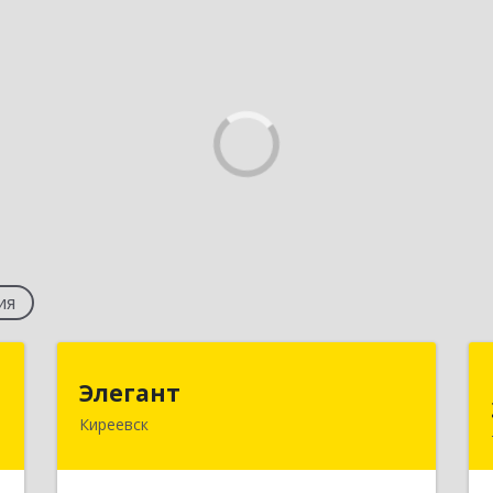
ия
а
Элегант
Элегант
Киреевск
а
301262, Тульская обл, Киреевск г,
0
Чехова ул, дом № 1