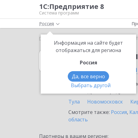
1С:Предприятие 8
Система программ
Россия
Пр
Главная
1С:Бухгалтерия 8
Выбор партнёра
Т
Информация на сайте будет
отображаться для региона
1С:Бухгалтерия
Россия
в Тульской обла
Да, все верно
Ознакомьтесь с информацио
Выбрать другой
или внедрение продукта.
Тула
Новомосковск
Ки
Смотрите также:
Россия
,
Кал
область
Партнеры в вашем регионе: