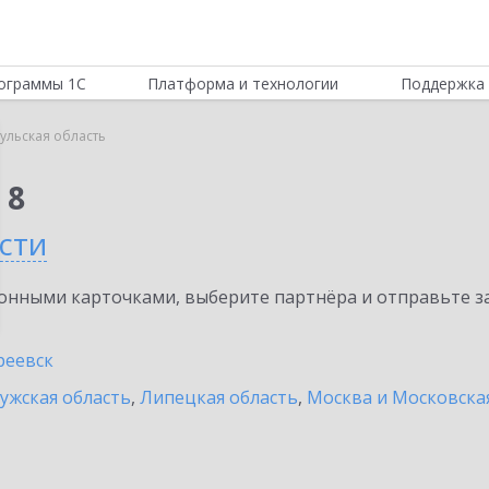
ограммы 1С
Платформа и технологии
Поддержка 
ульская область
 8
сти
нными карточками, выберите партнёра и отправьте за
реевск
ужская область
,
Липецкая область
,
Москва и Московска