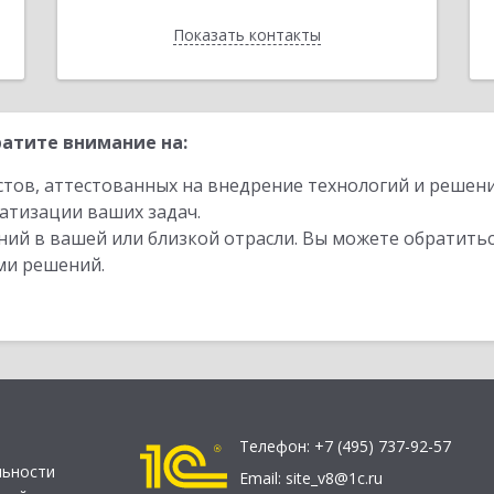
Показать контакты
Назад
атите внимание на:
стов, аттестованных на внедрение технологий и решен
атизации ваших задач.
ий в вашей или близкой отрасли. Вы можете обратитьс
ми решений.
Телефон:
+7 (495) 737-92-57
льности
Email:
site_v8@1c.ru