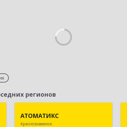
ия
седних регионов
К
АТОМАТИКС
АТОМАТИКС
Краснознаменск
й
143090, Московская обл,