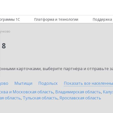
ограммы 1С
Платформа и технологии
Поддержка 
учково
 8
нными карточками, выберите партнёра и отправьте за
цово
Мытищи
Подольск
Показать все населенн
ква и Московская область
,
Владимирская область
,
Калу
ая область
,
Тульская область
,
Ярославская область