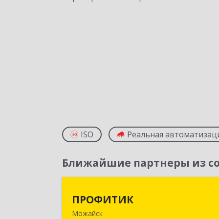
ISO
Реальная автоматизац
Ближайшие партнеры из со
ПРОФИТИ
ПРОФИТИК
Можайск
143200, Московская обл, Можайски