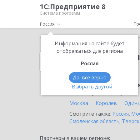
1С:Предприятие 8
Система программ
Россия
Пр
Главная
1С:Бухгалтерия 8
Выбор партнёра
Т
Информация на сайте будет
отображаться для региона
1С:Бухгалтерия
Россия
в Тучково
Да, все верно
Ознакомьтесь с информацио
Выбрать другой
или внедрение продукта.
Москва
Королев
Один
Смотрите также:
Россия
,
Мос
Смоленская область
,
Тверск
Партнеры в вашем регионе: