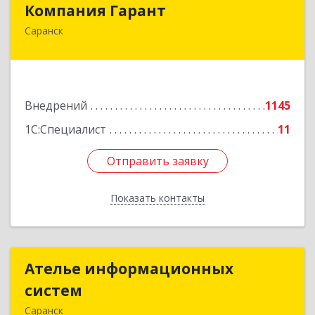
Компания Гарант
Саранск
430005, Мордовия Респ, Саранск г,
Большевистская ул, дом № 60, этаж 4 оф.7
Подробнее
Внедрений
1145
1С:Специалист
11
Отправить заявку
Отправить заявку
Показать контакты
Назад
Ателье информационных
Ателье информационных
систем
систем
Саранск