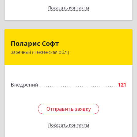
Показать контакты
Назад
Поларис Софт
Поларис Софт
Заречный (Пензенская обл.)
442960, Пензенская обл, Заречный г,
В.В.Демакова проезд, дом № 5, кв.303
Подробнее
Внедрений
121
Отправить заявку
Отправить заявку
Показать контакты
Назад