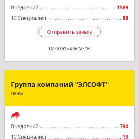
Внедрений
1589
1С:Специалист
88
Отправить заявку
Отправить заявку
Показать контакты
Назад
Группа компаний "ЭЛСОФТ"
Группа компаний "ЭЛСОФТ"
Пенза
440020, Пензенская обл, Пенза г, Суворова ул,
дом № 145, корпус а, оф.41
Подробнее
Внедрений
790
1С:Специалист
15