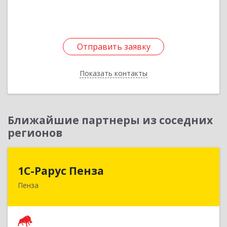
Отправить заявку
Отправить заявку
Показать контакты
Назад
Ближайшие партнеры из соседних
регионов
1С-Рарус Пенза
1С-Рарус Пенза
Пенза
440028, Пензенская обл, г.о. г.Пенза, Пенза г,
Леонова ул, дом № 10, пом.10
Подробнее