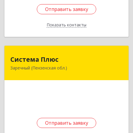
Отправить заявку
Отправить заявку
Показать контакты
Назад
Система Плюс
Система Плюс
Заречный (Пензенская обл.)
442960, Пензенская обл, Заречный г,
Комсомольская ул, дом № 1-205
Подробнее
Отправить заявку
Отправить заявку