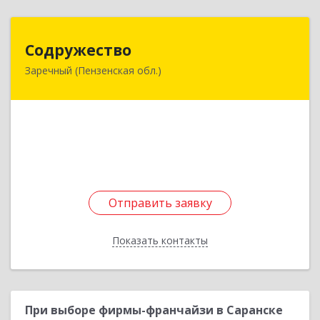
Содружество
Содружество
Заречный (Пензенская обл.)
442962, Пензенская обл, Заречный г,
Промышленная ул, дом № 25
Подробнее
Отправить заявку
Отправить заявку
Показать контакты
Назад
При выборе фирмы-франчайзи в Саранске