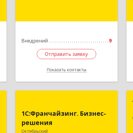
Подробнее
4
е
1
Внедрений
9
Отправить заявку
Отправить заявку
Показать контакты
Назад
М
1С:Франчайзинг. Бизнес-
"
решения
1С:Франчайзинг. Бизнес-
решения
,
452614, Башкортостан Респ,
,
Октябрьский г, Луначарского ул, дом
Октябрьский