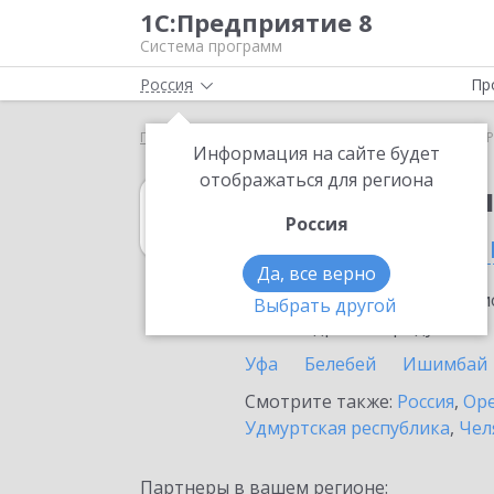
1С:Предприятие 8
Система программ
Россия
Пр
Главная
1С:Бухгалтерия 8
Выбор партнёра
Р
Информация на сайте будет
отображаться для региона
1С:Бухгалтерия
Россия
в Республике Б
Да, все верно
Ознакомьтесь с информацио
Выбрать другой
или внедрение продукта.
Уфа
Белебей
Ишимбай
Смотрите также:
Россия
,
Оре
Удмуртская республика
,
Чел
Партнеры в вашем регионе: