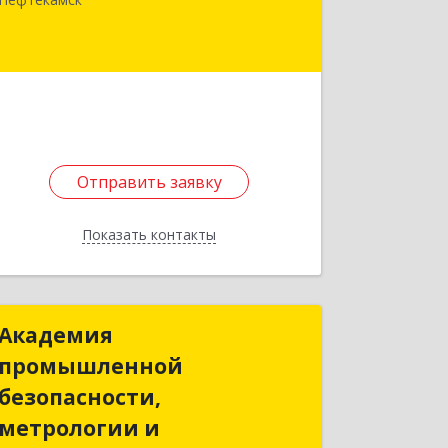
кв.60
Подробнее
Отправить заявку
Отправить заявку
Показать контакты
Назад
Академия
Академия
промышленной
промышленной
безопасности,
безопасности,
метрологии и
метрологии и