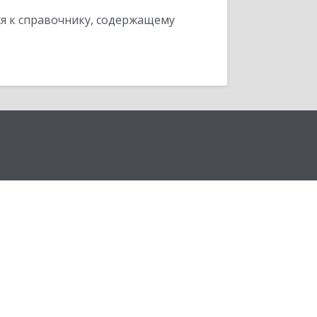
я к справочнику, содержащему
ы
ческую платформу
:Предприятие 8»,