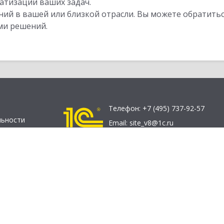
атизации ваших задач.
ий в вашей или близкой отрасли. Вы можете обратитьс
ми решений.
Телефон:
+7 (495) 737-92-57
льности
Email:
site_v8@1c.ru
 сайту
Отдел продаж:
г. Москва
,
улица
Селезнёвская, дом 21
© 2026 АО «Группа 1С» (правопреемник «1С»). Все права на сайт защищен
О «1С-Софт» (
о компании
). Исключительное право на технологи
 8» и типовые конфигурации программных продуктов системы «1С