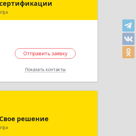
сертификации
сертификации
Уфа
450078, Башкортостан Респ, Уфа г,
Революционная ул, дом № 154/1,
кв.408
Подробнее
Отправить заявку
Отправить заявку
Показать контакты
Назад
Свое решение
450078, Башкортостан Респ, Уфа г,
Свое решение
Владивостокская ул, дом № 3А, кв.501
Уфа