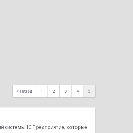
<
Назад
1
2
3
4
5
ий системы 1С:Предприятие, которые