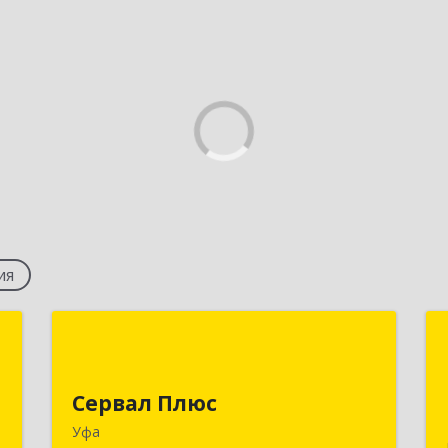
ия
а
Сервал Плюс
а
450054, Башкортостан Респ, Уфа г,
Сервал Плюс
Октября пр-кт, дом № 84/4
,
Уфа
м