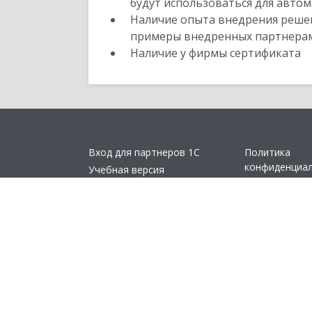
будут использоваться для автом
Наличие опыта внедрения решен
примеры внедренных партнера
Наличие у фирмы сертификата
Вход для партнеров 1С
Политика
конфиденциа
Учебная версия
Замечания по
Стать партнером
Другие сайты
© 2011- 2026 ОО
«1С:Предприятие