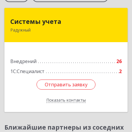
Системы учета
Системы учета
Радужный
628462, Ханты-Мансийский Автономный округ
- Югра АО, Радужный г, 3-й мкр, дом № 1
Подробнее
Внедрений
26
1С:Специалист
2
Отправить заявку
Отправить заявку
Показать контакты
Назад
Ближайшие партнеры из соседних