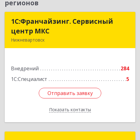
регионов
1С:Франчайзинг. Сервисный
1С:Франчайзинг. Сервисный
центр МКС
центр МКС
Нижневартовск
628615, Ханты-Мансийский Автономный округ
- Югра АО, Нижневартовск г, Северная ул, дом
№ 54А, строение 1, оф.112, 202
Внедрений
284
Подробнее
1С:Специалист
5
Отправить заявку
Отправить заявку
Показать контакты
Назад