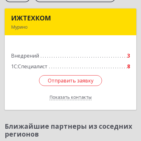
ИЖТЕХКОМ
ИЖТЕХКОМ
Мурино
188677, Ленинградская обл, Всеволожский р-н,
Мурино г, Воронцовский б-р, дом № 17, кв.339
Внедрений
3
Подробнее
1С:Специалист
8
Отправить заявку
Отправить заявку
Показать контакты
Назад
Ближайшие партнеры из соседних
регионов