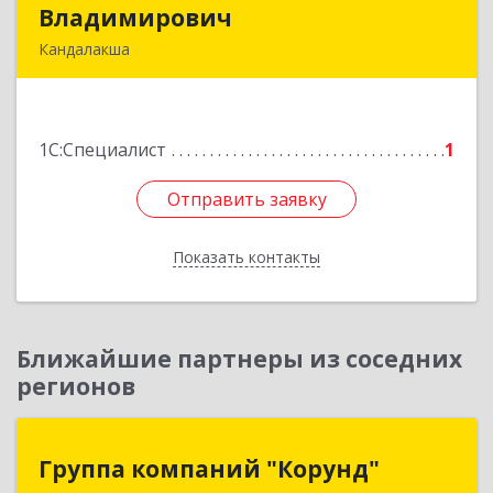
Владимирович
Владимирович
Кандалакша
184046, Мурманская обл, Кандалакша г,
Наймушина ул, дом № 16, кв.37
1С:Специалист
1
Подробнее
Отправить заявку
Отправить заявку
Показать контакты
Назад
Ближайшие партнеры из соседних
регионов
Группа компаний "Корунд"
Группа компаний "Корунд"