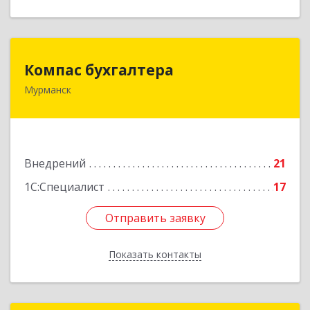
Компас бухгалтера
Компас бухгалтера
Мурманск
183032, Мурманская обл, Мурманск г,
Радищева ул, дом № 14/1, оф.А
Подробнее
Внедрений
21
1С:Специалист
17
Отправить заявку
Отправить заявку
Показать контакты
Назад