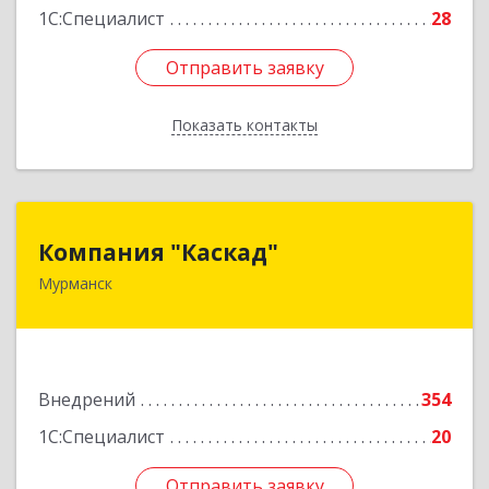
1С:Специалист
28
Отправить заявку
Отправить заявку
Показать контакты
Назад
Компания "Каскад"
Компания "Каскад"
Мурманск
183038, Мурманская обл, Мурманск г, Бабикова
проезд, дом № 12, кв.59
Подробнее
Внедрений
354
1С:Специалист
20
Отправить заявку
Отправить заявку