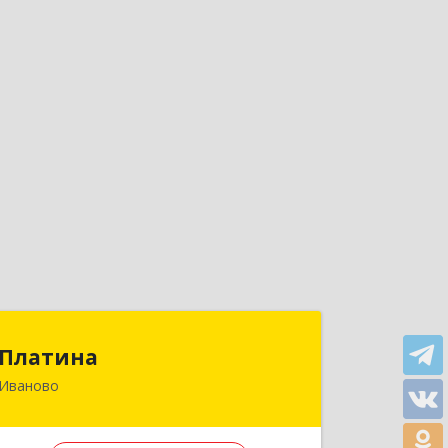
Платина
Платина
Иваново
153023, Ивановская обл, г.о. Иваново,
Иваново г, 1-й Подъельновский пер,
дом № 24