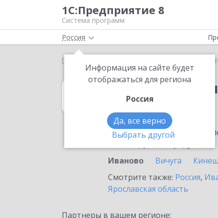
1С:Предприятие 8
Система программ
Россия
Пр
Главная
1С:Бухгалтерия 8
Выбор партнёра
Информация на сайте будет
отображаться для региона
1С:Бухгалтерия
Россия
в Иваново
Да, все верно
Ознакомьтесь с информацио
Выбрать другой
или внедрение продукта.
Иваново
Вичуга
Кине
Смотрите также:
Россия
,
Ива
Ярославская область
Партнеры в вашем регионе: