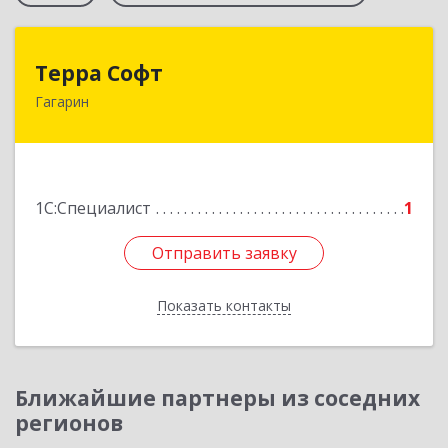
Терра Софт
Терра Софт
Гагарин
215010, Смоленская обл, Гагарин г, Ленина ул,
дом № 12
Подробнее
1С:Специалист
1
Отправить заявку
Отправить заявку
Показать контакты
Назад
Ближайшие партнеры из соседних
регионов